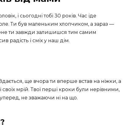
вік, і сьогодні тобі 30 років. Час іде
оле. Ти був маленьким хлопчиком, а зараз —
мене ти завжди залишишся тим самим
 радість і сміх у наш дім.
дається, ще вчора ти вперше встав на ніжки, а
 своїх мрій. Твої перші кроки були нерівними,
 уперед, не зважаючи ні на що.
є?