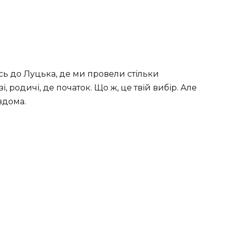
сь до Луцька, де ми провели стільки
і, родичі, де початок. Що ж, це твій вибір. Але
вдома.