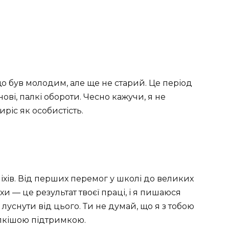
о був молодим, але ще не старий. Це період
нові, палкі обороти. Чесно кажучи, я не
ріс як особистість.
піхів. Від перших перемог у школі до великих
хи — це результат твоєї праці, і я пишаюся
 луснути від цього. Ти не думай, що я з тобою
алкішою підтримкою.