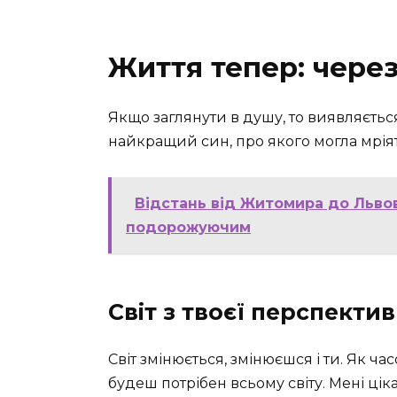
Життя тепер: через
Якщо заглянути в душу, то виявляється
найкращий син, про якого могла мріят
Відстань від Житомира до Льво
подорожуючим
Світ з твоєї перспекти
Світ змінюється, змінюєшся і ти. Як 
будеш потрібен всьому світу. Мені цік