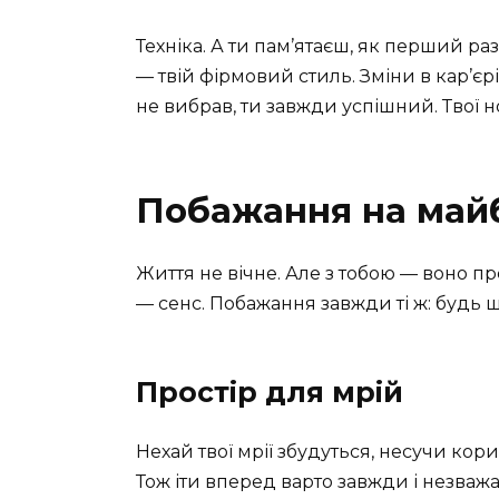
Техніка. А ти пам’ятаєш, як перший ра
— твій фірмовий стиль. Зміни в кар’єр
не вибрав, ти завжди успішний. Твої но
Побажання на май
Життя не вічне. Але з тобою — воно пре
— сенс. Побажання завжди ті ж: будь 
Простір для мрій
Нехай твої мрії збудуться, несучи корис
Тож іти вперед варто завжди і незваж