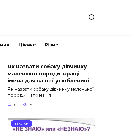
ання
Цікаве
Різне
Як назвати собаку дівчинку
маленької породи: кращі
імена для вашої улюблениці
Як назвати собаку дівчинку маленької
породи: натхнення
0
5
ЦІКАВЕ