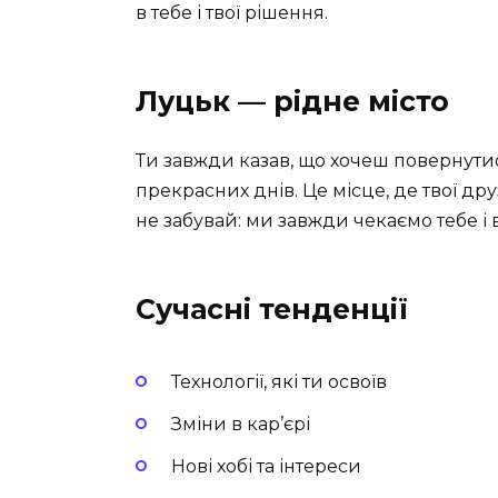
в тебе і твої рішення.
Луцьк — рідне місто
Ти завжди казав, що хочеш повернути
прекрасних днів. Це місце, де твої друз
не забувай: ми завжди чекаємо тебе і 
Сучасні тенденції
Технології, які ти освоїв
Зміни в кар’єрі
Нові хобі та інтереси