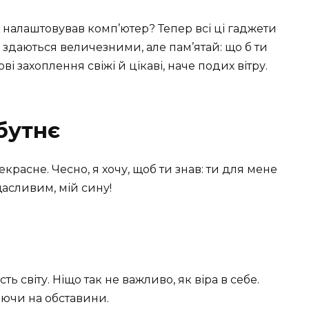
з налаштовував комп’ютер? Тепер всі ці гаджети
і здаються величезними, але пам’ятай: що б ти
ві захоплення свіжі й цікаві, наче подих вітру.
бутнє
красне. Чесно, я хочу, щоб ти знав: ти для мене
щасливим, мій сину!
ть світу. Ніщо так не важливо, як віра в себе.
аючи на обставини.