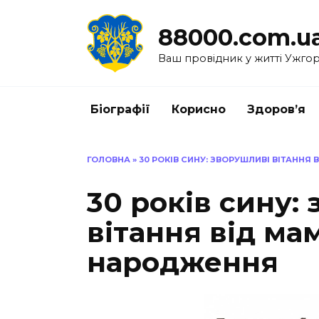
Перейти
до
88000.com.u
вмісту
Ваш провідник у житті Ужго
Біографії
Корисно
Здоров’я
ГОЛОВНА
»
30 РОКІВ СИНУ: ЗВОРУШЛИВІ ВІТАННЯ
30 років сину:
вітання від ма
народження