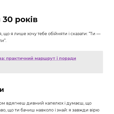
 30 років
, що я лише хочу тебе обійняти і сказати: “Ти —
и”.
ва: практичний маршрут і поради
ви
часом вдягнеш дивний капелюх і думаєш, що
аво, що ти бачиш навколо і знай: я завжди вірю