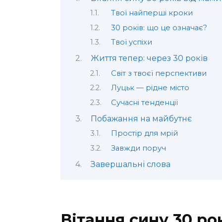
Твої найперші кроки
30 років: що це означає?
Твої успіхи
Життя тепер: через 30 років
Світ з твоєї перспективи
Луцьк — рідне місто
Сучасні тенденції
Побажання на майбутнє
Простір для мрій
Завжди поруч
Завершальні слова
Вітання сину 30 ро