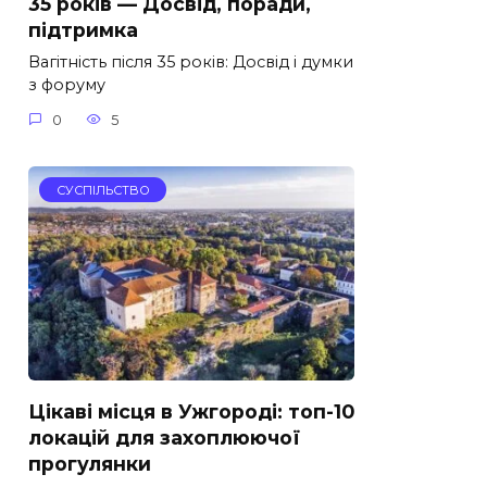
35 років — Досвід, поради,
підтримка
Вагітність після 35 років: Досвід і думки
з форуму
0
5
СУСПІЛЬСТВО
Цікаві місця в Ужгороді: топ-10
локацій для захоплюючої
прогулянки