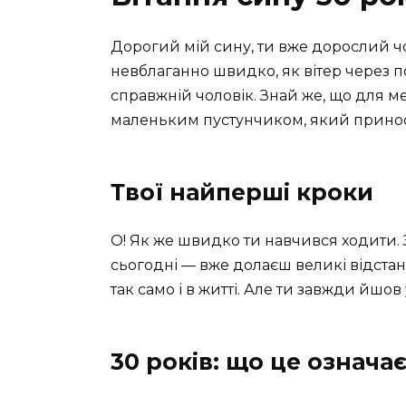
Дорогий мій сину, ти вже дорослий чоло
невблаганно швидко, як вітер через п
справжній чоловік. Знай же, що для 
маленьким пустунчиком, який приносив
Твої найперші кроки
О! Як же швидко ти навчився ходити. З
сьогодні — вже долаєш великі відстані
так само і в житті. Але ти завжди йшов
30 років: що це означа