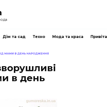
a
рода
Дім та сад
Техно
Мода та краса
Привіт
 ВІД МАМИ В ДЕНЬ НАРОДЖЕННЯ
 зворушливі
ми в день