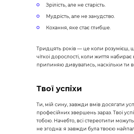
Зрілість, але не старість.
Мудрість, але не занудство.
Кохання, яке стає глибше.
Тридцять років — це коли розумієш, щ
чіткої дорослості, коли життя набирає 
припиняю дивуватись, наскільки ти ви
Твої успіхи
Ти, мій сину, завжди вмів досягати ус
професійних звершень зараз. Твої успі
тобою. Начебто, всі стереотипи можуть
не згодна: я завжди була твоєю найп