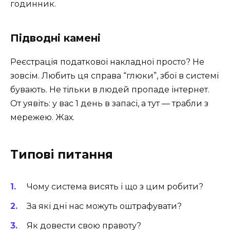
годинник.
Підводні камені
Реєстрація податкової накладної просто? Не
зовсім. Любить ця справа “глюки”, збої в системі
бувають. Не тільки в людей пропаде інтернет.
От уявіть: у вас 1 день в запасі, а тут — трабли з
мережею. Жах.
Типові питання
Чому система висять і що з цим робити?
За які дні нас можуть оштрафувати?
Як довести свою правоту?