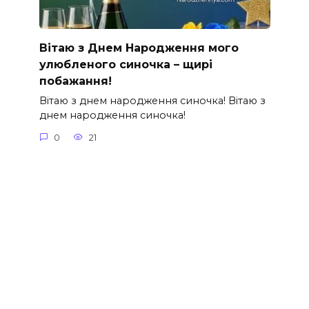
Вітаю з Днем Народження мого
улюбленого синочка – щирі
побажання!
Вітаю з днем народження синочка! Вітаю з
днем народження синочка!
0
21
© 2026 88000.com.ua Використання матеріалів,
опублікованих на сайті, допускається тільки з
письмового дозволу правовласника та з
обов'язковим прямим посиланням на сторінку, з
якої запозичений матеріал.