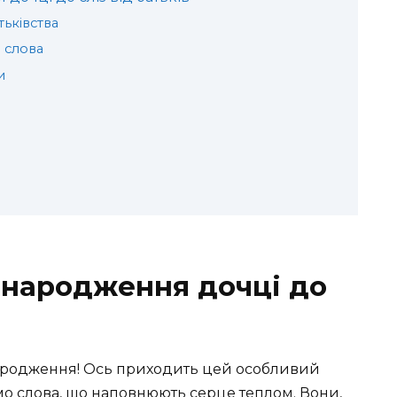
ьківства
 слова
и
 народження дочці до
ародження! Ось приходить цей особливий
мо слова, що наповнюють серце теплом. Вони,