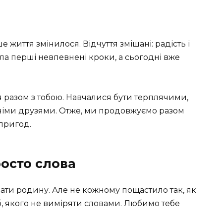
 життя змінилося. Відчуття змішані: радість і
ила перші невпевнені кроки, а сьогодні вже
я разом з тобою. Навчалися бути терплячими,
німи друзями. Отже, ми продовжуємо разом
 пригод.
осто слова
мати родину. Але не кожному пощастило так, як
рб, якого не виміряти словами. Любимо тебе
.