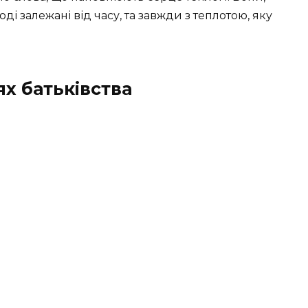
оді залежані від часу, та завжди з теплотою, яку
х батьківства