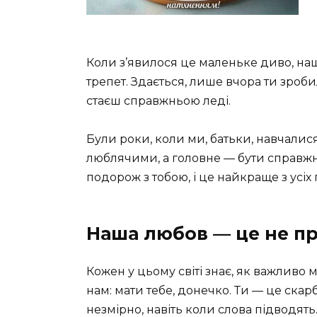
Коли з’явилося це маленьке диво, наше
трепет. Здається, лише вчора ти зроб
стаєш справжньою леді.
Були роки, коли ми, батьки, навчалис
люблячими, а головне — бути справж
подорож з тобою, і це найкраще з усіх
Наша любов — це не пр
Кожен у цьому світі знає, як важливо 
нам: мати тебе, донечко. Ти — це ска
незмірно, навіть коли слова підводять