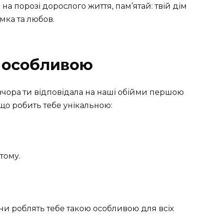
 на порозі дорослого життя, пам’ятай: твій дім
имка та любов.
е особливою
вчора ти відповідала на наші обійми першою
 що робить тебе унікальною:
тому.
они роблять тебе такою особливою для всіх