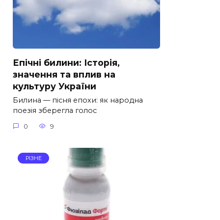
Епічні билини: Історія,
значення та вплив на
культуру України
Билина — пісня епохи: як народна
поезія зберегла голос
0
9
РІЗНЕ