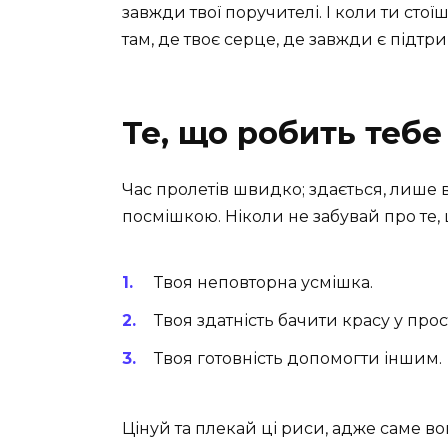
завжди твої поручителі. І коли ти стоїш
там, де твоє серце, де завжди є підтр
Те, що робить теб
Час пролетів швидко; здається, лише 
посмішкою. Ніколи не забувай про те,
Твоя неповторна усмішка.
Твоя здатність бачити красу у прос
Твоя готовність допомогти іншим.
Цінуй та плекай ці риси, адже саме в