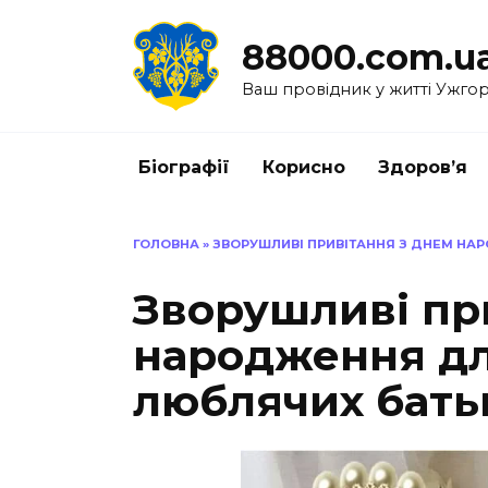
Перейти
до
88000.com.u
вмісту
Ваш провідник у житті Ужго
Біографії
Корисно
Здоров’я
ГОЛОВНА
»
ЗВОРУШЛИВІ ПРИВІТАННЯ З ДНЕМ НА
Зворушливі пр
народження дл
люблячих бать