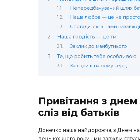
Непередбачуваний шлях бат
Наша любов — це не просто
Спогади, які з нами назавжд
Наша гордість — це ти
Заклик до майбутнього
Те, що робить тебе особливою
Завжди в нашому серці
Привітання з днем
сліз від батьків
Донечко наша найдорожча, з Днем н
день кожного року, і ми завжди готує