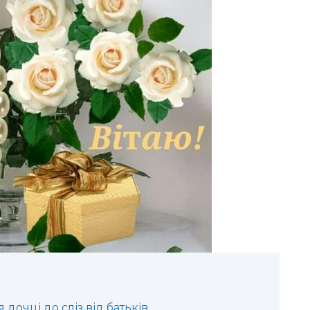
дочці до сліз від батьків