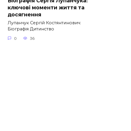
Біографія Сергія Лупанчука:
ключові моменти життя та
досягнення
Лупанчук Сергій Костянтинович:
Біографія Дитинство
0
36