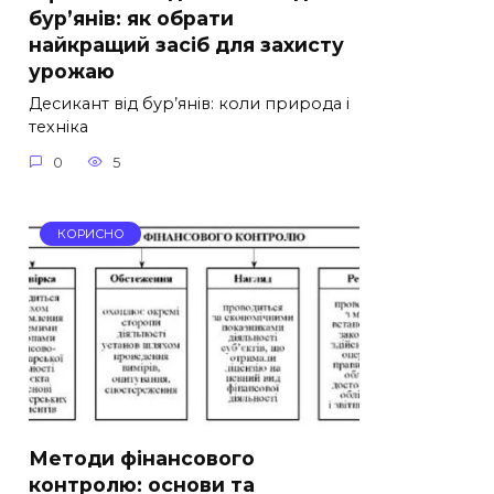
бур’янів: як обрати
найкращий засіб для захисту
урожаю
Десикант від бур’янів: коли природа і
техніка
0
5
КОРИСНО
Методи фінансового
контролю: основи та