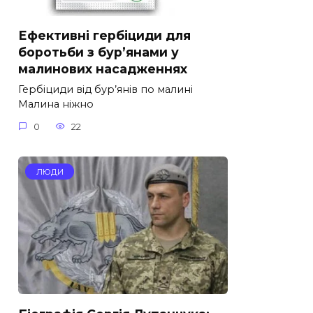
Ефективні гербіциди для
боротьби з бур’янами у
малинових насадженнях
Гербіциди від бур’янів по малині
Малина ніжно
0
22
ЛЮДИ