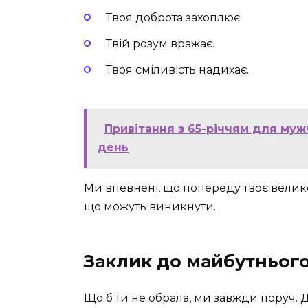
Твоя доброта захоплює.
Твій розум вражає.
Твоя сміливість надихає.
Привітання з 65-річчям для муж
день
Ми впевнені, що попереду твоє велик
що можуть виникнути.
Заклик до майбутньог
Що б ти не обрала, ми завжди поруч. 