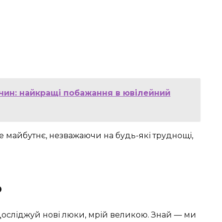
чин: найкращі побажання в ювілейний
е майбутнє, незважаючи на будь-які труднощі,
о
Досліджуй нові люки, мрій великою. Знай — ми