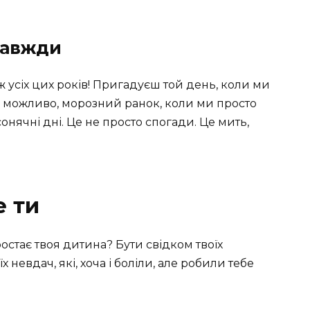
азавжди
ж усіх цих років! Пригадуєш той день, коли ми
, можливо, морозний ранок, коли ми просто
сонячні дні. Це не просто спогади. Це мить,
е ти
остає твоя дитина? Бути свідком твоїх
їх невдач, які, хоча і боліли, але робили тебе