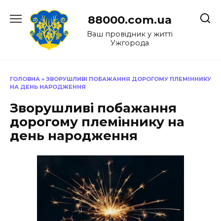
Перейти
до
88000.com.ua
вмісту
Ваш провідник у житті
Ужгорода
ГОЛОВНА
»
ЗВОРУШЛИВІ ПОБАЖАННЯ ДОРОГОМУ ПЛЕМІННИКУ
НА ДЕНЬ НАРОДЖЕННЯ
Зворушливі побажання
дорогому племіннику на
день народження