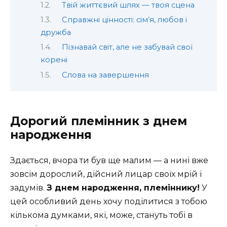
Твій життєвий шлях — твоя сцена
Справжні цінності: сім’я, любов і
дружба
Пізнавай світ, але не забувай свої
корені
Слова на завершення
Дорогий племінник з днем
народження
Здається, вчора ти був ще малим — а нині вже
зовсім дорослий, дійсний лицар своїх мрій і
задумів.
З днем народження, племіннику!
У
цей особливий день хочу поділитися з тобою
кількома думками, які, може, стануть тобі в