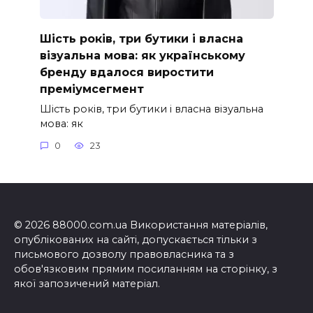
Шість років, три бутики і власна
візуальна мова: як українському
бренду вдалося виростити
преміумсегмент
Шість років, три бутики і власна візуальна
мова: як
0
23
© 2026 88000.com.ua Використання матеріалів,
опублікованих на сайті, допускається тільки з
письмового дозволу правовласника та з
обов'язковим прямим посиланням на сторінку, з
якої запозичений матеріал.