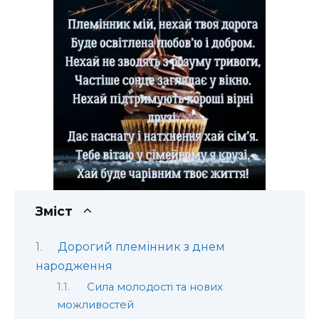
Зміст
Дорогий племінник з днем
народження
Сила молодості та нових
можливостей