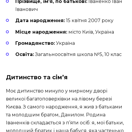
Прізвище, ім’я, по батькові:
Іваненко Іван
Іванович
Дата народження:
15 квітня 2007 року
Місце народження:
місто Київ, Україна
Громадянство:
Україна
Освіта:
Загальноосвітня школа №5, 10 клас
Дитинство та сім’я
Моє дитинство минуло у мирному дворі
великої багатоповерхівки на лівому березі
Києва. З самого народження, я жив з батьками
та молодшим братом, Данилом. Родина
Іваненків складається з п’яти осіб: я, мої батьки,
молодший братик і наша бабуся, яка частенько