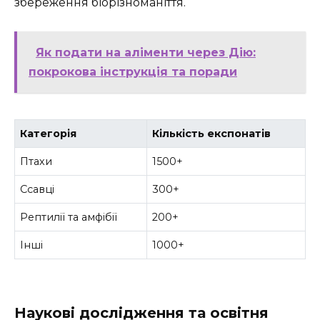
збереження біорізноманіття.
Як подати на аліменти через Дію:
покрокова інструкція та поради
Категорія
Кількість експонатів
Птахи
1500+
Ссавці
300+
Рептилії та амфібії
200+
Інші
1000+
Наукові дослідження та освітня