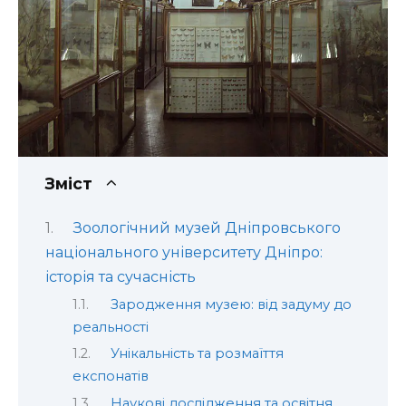
Зміст
Зоологічний музей Дніпровського
національного університету Дніпро:
історія та сучасність
Зародження музею: від задуму до
реальності
Унікальність та розмаїття
експонатів
Наукові дослідження та освітня