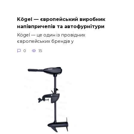
Kögel — європейський виробник
напівпричепів та автофурнітури
Kögel — це один із провідних
європейських брендів у
0
15