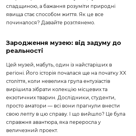
спадщиною, а бажання розуміти природні
явища стає способом життя. Як це все
починалося? Давайте розглянемо.
Зародження музею: від задуму до
реальності
Цей музей, мабуть, один із найстаріших в
регіоні. Його історія почалася ще на початку XX
століття, коли невелика група ентузіастів
вирішила зібрати колекцію місцевих та
екзотичних тварин. Дослідники, студенти,
просто аматори — всі вони прагнули внести
свою лепту в цю справу. І що вийшло? Це була
справжня авантюра, яка переросла у
величезний проект.