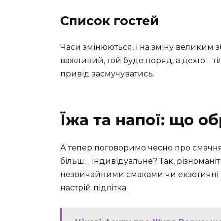
Список гостей
Часи змінюються, і на зміну великим з
важливий, той буде поряд, а дехто… ті
привід засмучуватись.
Їжа та напої: що о
А тепер поговоримо чесно про смачня
більш… індивідуальне? Так, різноманітн
незвичайними смаками чи екзотичні ст
настрій підлітка.