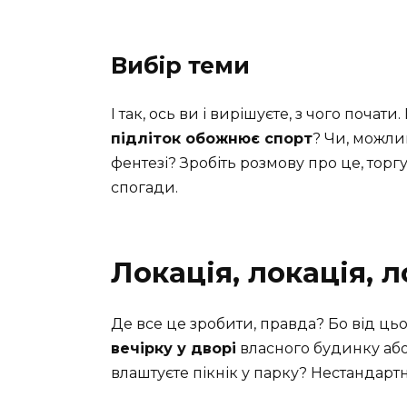
Вибір теми
І так, ось ви і вирішуєте, з чого поч
підліток обожнює спорт
? Чи, можли
фентезі? Зробіть розмову про це, торгу
спогади.
Локація, локація, л
Де все це зробити, правда? Бо від ць
вечірку у дворі
власного будинку або
влаштуєте пікнік у парку? Нестандарт