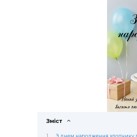
Зміст
З днем народження хлопчику пі