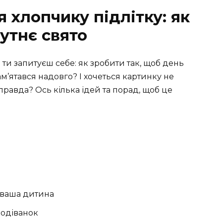
 хлопчику підлітку: як
утнє свято
 ти запитуєш себе: як зробити так, щоб день
м’ятався надовго? І хочеться картинку не
, правда? Ось кілька ідей та порад, щоб це
е ваша дитина
подіванок