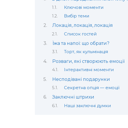
Ключові моменти
Вибір теми
Локація, локація, локація
Список гостей
Їжа та напої: що обрати?
Торт, як кульмінація
Розваги, які створюють емоції
Інтерактивні моменти
Несподівані подарунки
Секретна опція — емоції
Заключні штрихи
Наші заключні думки