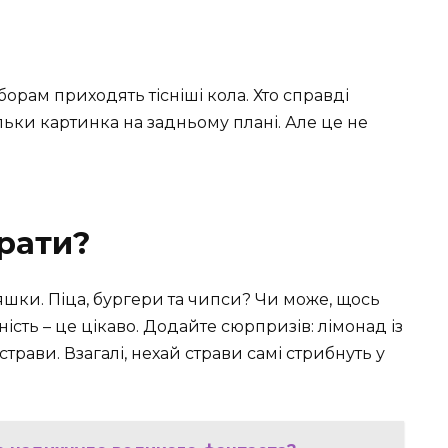
борам приходять тісніші кола. Хто справді
льки картинка на задньому плані. Але це не
брати?
шки. Піца, бургери та чипси? Чи може, щось
ість – це цікаво. Додайте сюрпризів: лімонад із
рави. Взагалі, нехай страви самі стрибнуть у