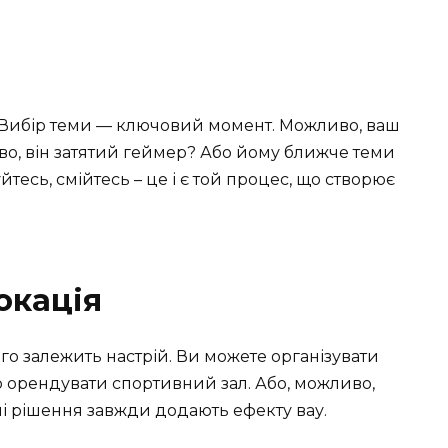
ати. Вибір теми — ключовий момент. Можливо, ваш
во, він затятий геймер? Або йому ближче теми
йтесь, смійтесь – це і є той процес, що створює
окація
ого залежить настрій. Ви можете організувати
 орендувати спортивний зал. Або, можливо,
ні рішення завжди додають ефекту вау.