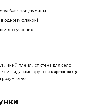
стає бути популярним.
 в одному флаконі.
ики до сучасних.
узичний плейлист, стена для селфі,
це виглядатиме круто на
картинках у
лі розуміються.
унки