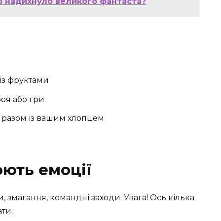
о надихнуло великого фантаста?
із фруктами
оя або гри
разом із вашим хлопцем
юють емоції
, змагання, командні заходи. Увага! Ось кілька
ати: