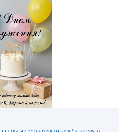
длітку: як організувати незабутнє свято