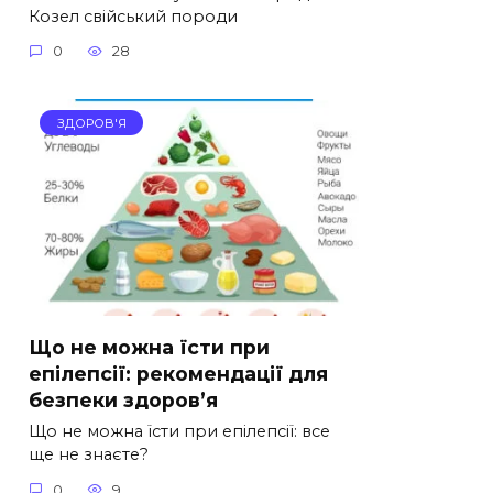
Козел свійський породи
0
28
ЗДОРОВ'Я
Що не можна їсти при
епілепсії: рекомендації для
безпеки здоров’я
Що не можна їсти при епілепсії: все
ще не знаєте?
0
9