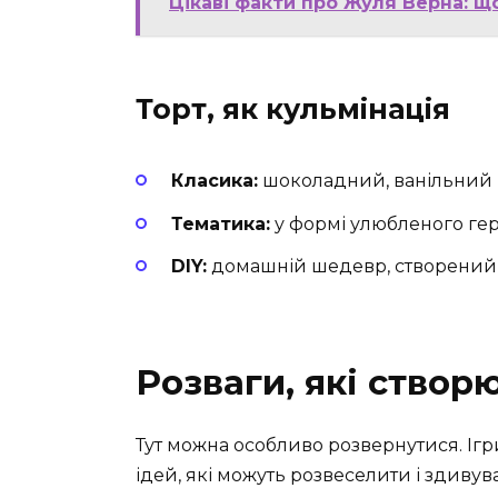
Цікаві факти про Жуля Верна: щ
Торт, як кульмінація
Класика:
шоколадний, ванільний 
Тематика:
у формі улюбленого гер
DIY:
домашній шедевр, створений 
Розваги, які створ
Тут можна особливо розвернутися. Ігри
ідей, які можуть розвеселити і здивув