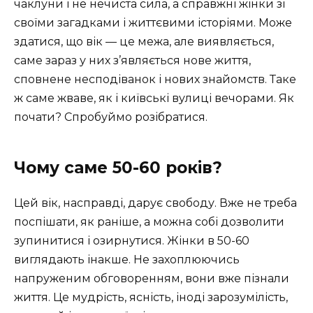
чаклуни і не нечиста сила, а справжні жінки зі
своїми загадками і життєвими історіями. Може
здатися, що вік — це межа, але виявляється,
саме зараз у них з’являється нове життя,
сповнене несподіванок і нових знайомств. Таке
ж саме жваве, як і київські вулиці вечорами. Як
почати? Спробуймо розібратися.
Чому саме 50-60 років?
Цей вік, насправді, дарує свободу. Вже не треба
поспішати, як раніше, а можна собі дозволити
зупинитися і озирнутися. Жінки в 50-60
виглядають інакше. Не захоплюючись
напруженим обговоренням, вони вже пізнали
життя. Це мудрість, ясність, іноді зарозумілість,