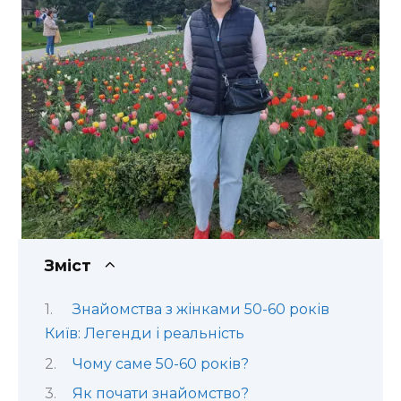
Зміст
Знайомства з жінками 50-60 років
Київ: Легенди і реальність
Чому саме 50-60 років?
Як почати знайомство?