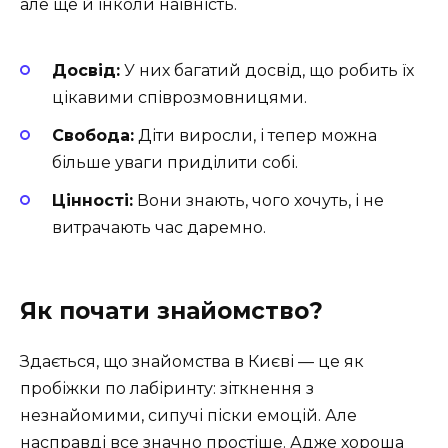
але ще й інколи наївність.
Досвід:
У них багатий досвід, що робить їх
цікавими співрозмовницями.
Свобода:
Діти виросли, і тепер можна
більше уваги приділити собі.
Цінності:
Вони знають, чого хочуть, і не
витрачають час даремно.
Як почати знайомство?
Здається, що знайомства в Києві — це як
пробіжки по лабіринту: зіткнення з
незнайомими, сипучі піски емоцій. Але
насправді все значно простіше. Адже хороша