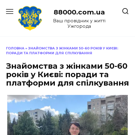
Перейти
до
88000.com.ua
вмісту
Ваш провідник у житті
Ужгорода
ГОЛОВНА
»
ЗНАЙОМСТВА З ЖІНКАМИ 50-60 РОКІВ У КИЄВІ:
ПОРАДИ ТА ПЛАТФОРМИ ДЛЯ СПІЛКУВАННЯ
Знайомства з жінками 50-60
років у Києві: поради та
платформи для спілкування