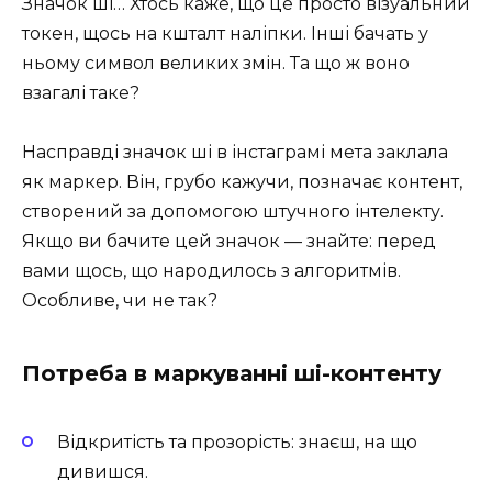
Значок ші… Хтось каже, що це просто візуальний
токен, щось на кшталт наліпки. Інші бачать у
ньому символ великих змін. Та що ж воно
взагалі таке?
Насправді значок ші в інстаграмі мета заклала
як маркер. Він, грубо кажучи, позначає контент,
створений за допомогою штучного інтелекту.
Якщо ви бачите цей значок — знайте: перед
вами щось, що народилось з алгоритмів.
Особливе, чи не так?
Потреба в маркуванні ші-контенту
Відкритість та прозорість: знаєш, на що
дивишся.