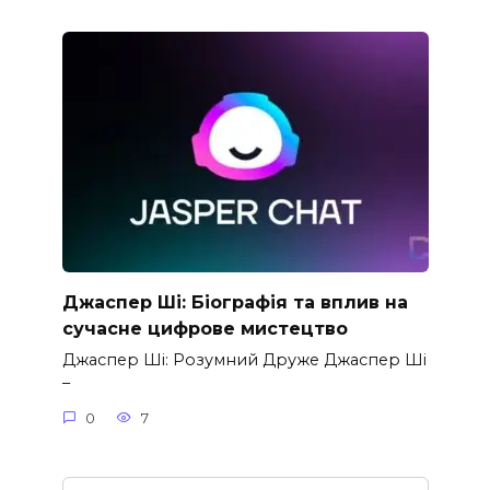
Джаспер Ші: Біографія та вплив на
сучасне цифрове мистецтво
Джаспер Ші: Розумний Друже Джаспер Ші
–
0
7