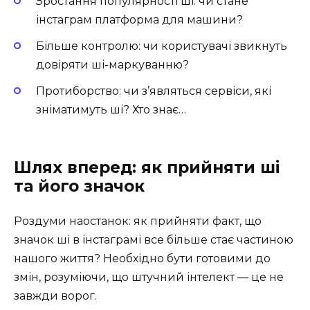
Зростання популярності ші: чи стане
інстаграм платформа для машини?
Більше контролю: чи користувачі звикнуть
довіряти ші-маркуванню?
Протиборство: чи з’являться сервіси, які
зніматимуть ші? Хто знає…
Шлях вперед: як прийняти ші
та його значок
Роздуми наостанок: як прийняти факт, що
значок ші в інстаграмі все більше стає частиною
нашого життя? Необхідно бути готовими до
змін, розуміючи, що штучний інтелект — це не
завжди ворог.