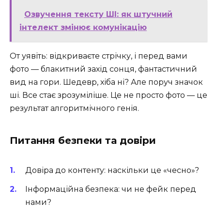
Озвучення тексту ШІ: як штучний
інтелект змінює комунікацію
От уявіть: відкриваєте стрічку, і перед вами
фото — блакитний захід сонця, фантастичний
вид на гори. Шедевр, хіба ні? Але поруч значок
ші. Все стає зрозуміліше. Це не просто фото — це
результат алгоритмічного генія.
Питання безпеки та довіри
Довіра до контенту: наскільки це «чесно»?
Інформаційна безпека: чи не фейк перед
нами?