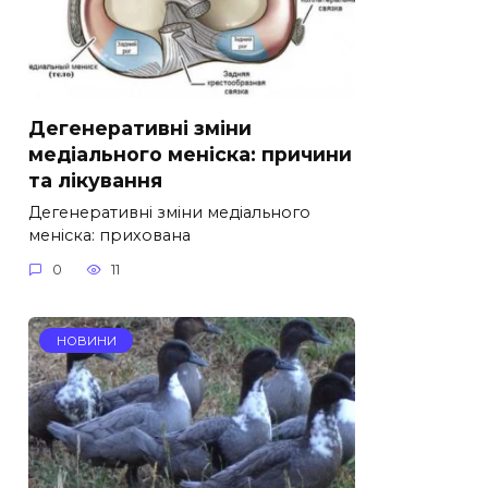
Дегенеративні зміни
медіального меніска: причини
та лікування
Дегенеративні зміни медіального
меніска: прихована
0
11
НОВИНИ