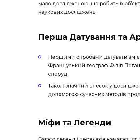
мало дослідженою, що робить їх об’єк
наукових досліджень.
Перша Датування та А
Першими спробами датувати змієві
Французький географ Філіп Пеган
споруд.
Також значний внесок у дослідженн
допомогою сучасних методів прод
Міфи та Легенди
Багато легенд і переказів намагалися 