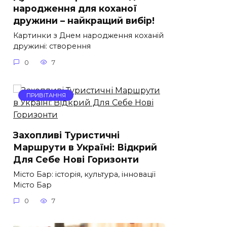
народження для коханої
дружини – найкращий вибір!
Картинки з Днем народження коханій
дружині: створення
0
7
ПРИВІТАННЯ
Захопливі Туристичні
Маршрути в Україні: Відкрий
Для Себе Нові Горизонти
Місто Бар: історія, культура, інновації
Місто Бар
0
7