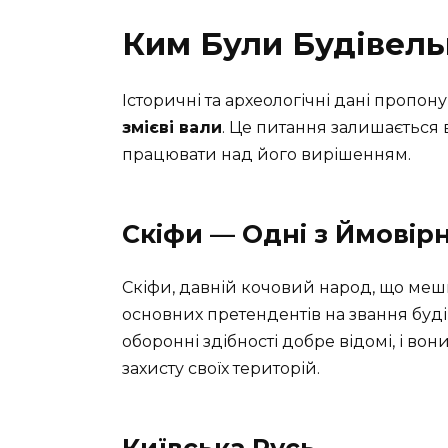
Ким Були Будівел
Історичні та археологічні дані пропон
змієві вали
. Це питання залишається
працювати над його вирішенням.
Скіфи — Одні з Ймовір
Скіфи, давній кочовий народ, що мешк
основних претендентів на звання будів
оборонні здібності добре відомі, і во
захисту своїх територій.
Київська Русь