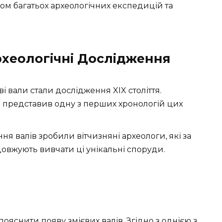
том багатьох археологічних експедицій та
рхеологічні Дослідження
 вали стали дослідження XIX століття.
 представив одну з перших хронологій цих
я валів зробили вітчизняні археологи, які за
овжують вивчати ці унікальні споруди.
пояснити появу змієвих валів. Згідно з однією з