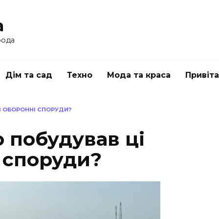
a
рода
Дім та сад
Техно
Мода та краса
Привіт
НІ ОБОРОННІ СПОРУДИ?
о побудував ці
 споруди?