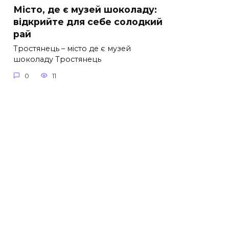
Місто, де є музей шоколаду:
відкрийте для себе солодкий
рай
Тростянець – місто де є музей
шоколаду Тростянець
0
11