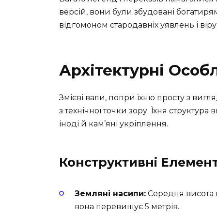
версій, вони були збудовані богатирями
відгомоном стародавніх уявлень і віру
Архітектурні Особ
Змієві вали, попри їхню просту з виг
з технічної точки зору. Їхня структура
іноді й кам’яні укріплення.
Конструктивні Елемен
Земляні насипи:
Середня висота н
вона перевищує 5 метрів.