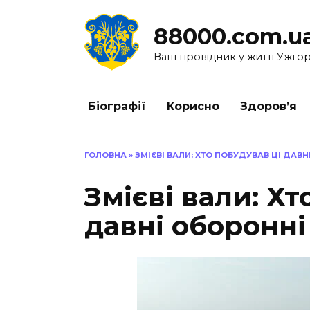
Перейти
до
88000.com.u
вмісту
Ваш провідник у житті Ужго
Біографії
Корисно
Здоров’я
ГОЛОВНА
»
ЗМІЄВІ ВАЛИ: ХТО ПОБУДУВАВ ЦІ ДАВ
Змієві вали: Хт
давні оборонні