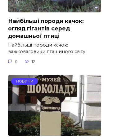
Найбільші породи качок:
огляд гігантів серед
домашньої птиці
Найбільші породи качок:
важковаговики пташиного світу
0
12
НОВИНИ