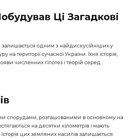
Побудував Ці Загадкові
» залишається одним з найдискусійніших у
у на території сучасної України. Їхня історія,
ояви численних гіпотез і теорій серед
ів
іми спорудами, розташованими в основному на
остягаються на десятки кілометрів і мають
 Історія цих земляних насипів залишається