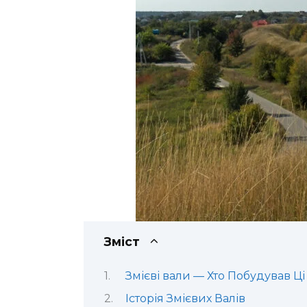
Зміст
Змієві вали — Хто Побудував Ці
Історія Змієвих Валів