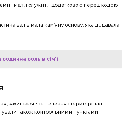
лами і мали служити додатковою перешкодою
стина валів мала кам’яну основу, яка додавала
 родинна роль в сім'ї
я
я, захищаючи поселення і території від
лугували також контрольними пунктами