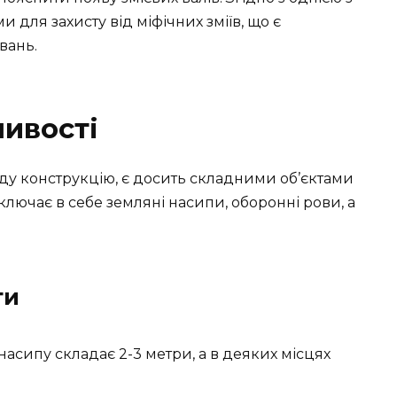
 для захисту від міфічних зміїв, що є
вань.
ливості
ляду конструкцію, є досить складними об’єктами
 включає в себе земляні насипи, оборонні рови, а
ти
асипу складає 2-3 метри, а в деяких місцях