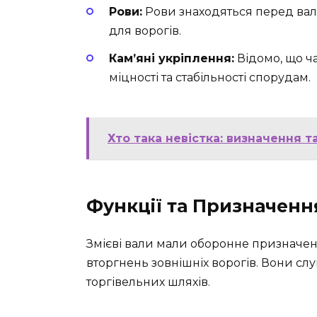
Рови:
Рови знаходяться перед ва
для ворогів.
Кам’яні укріплення:
Відомо, що ча
міцності та стабільності спорудам.
Хто така невістка: визначення та
Функції та Призначенн
Змієві вали мали оборонне призначенн
вторгнень зовнішніх ворогів. Вони с
торгівельних шляхів.