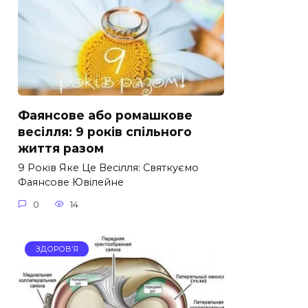
Фаянсове або ромашкове
весілля: 9 років спільного
життя разом
9 Років Яке Це Весілля: Святкуємо
Фаянсове Ювілейне
0
14
ЗДОРОВ’Я