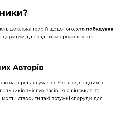
ьники?
ують декілька теорій щодо того,
хто побудував
 відкритим, і дослідники продовжують
них Авторів
ав на теренах сучасної України, є одним з
ельників змієвих валів. Їхня військові та
ни могли створити такі потужні споруди для