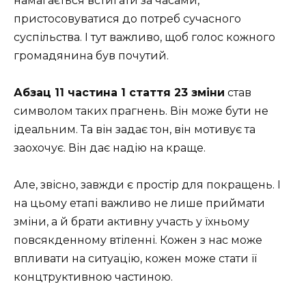
намагається встигати за часами,
пристосовуватися до потреб сучасного
суспільства. І тут важливо, щоб голос кожного
громадянина був почутий.
Абзац 11 частина 1 стаття 23 зміни
став
символом таких прагнень. Він може бути не
ідеальним. Та він задає тон, він мотивує та
заохочує. Він дає надію на краще.
Але, звісно, завжди є простір для покращень. І
на цьому етапі важливо не лише приймати
зміни, а й брати активну участь у їхньому
повсякденному втіленні. Кожен з нас може
впливати на ситуацію, кожен може стати її
концтруктивною частиною.