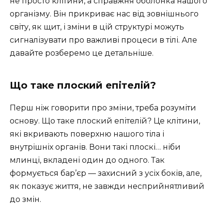
не просто клітини, а справжня оболонка нашого
організму. Він прикриває нас від зовнішнього
світу, як щит, і зміни в цій структурі можуть
сигналізувати про важливі процеси в тілі. Але
давайте розберемо це детальніше.
Що таке плоский епітелій?
Перш ніж говорити про зміни, треба розуміти
основу. Що таке плоский епітелій? Це клітини,
які вкривають поверхню нашого тіла і
внутрішніх органів. Вони такі плоскі… ніби
млинці, вкладені один до одного. Так
формується бар’єр — захисний з усіх боків, але,
як показує життя, не завжди несприйнятливий
до змін.