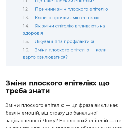
Що таке плоский епітелій?
Причини змін плоского епітелію
Клінічні прояви змін епітелію
Як зміни епітелію впливають на
здоров’я
Лікування та профілактика
Зміни плоского епітелію — коли
варто хвилюватися?
Зміни плоского епітелію: що
треба знати
Зміни плоского епітелію — ця фраза викликає
безліч емоцій, від страху до банальної
зацікавленості. Чому? Бо плоский епітелій — це