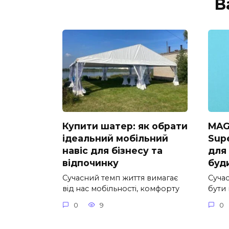
В
Купити шатер: як обрати
MAG
ідеальний мобільний
Supe
навіс для бізнесу та
для
відпочинку
буд
Сучасний темп життя вимагає
Суча
від нас мобільності, комфорту
бути
0
9
0