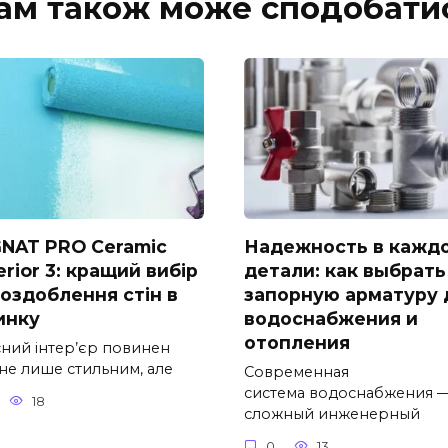
ам також може сподобати
NAT PRO Ceramic
Надежность в кажд
rior 3: кращий вибір
детали: как выбрать
 оздоблення стін в
запорную арматуру 
инку
водоснабжения и
отопления
сний інтер’єр повинен
 не лише стильним, але
Современная
система водоснабжения —
18
сложный инженерный
0
13