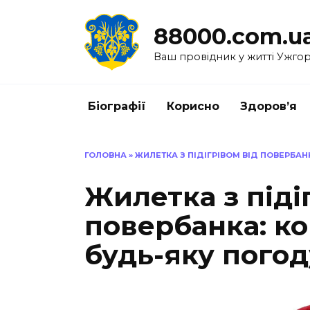
Перейти
до
88000.com.u
вмісту
Ваш провідник у житті Ужго
Біографії
Корисно
Здоров’я
ГОЛОВНА
»
ЖИЛЕТКА З ПІДІГРІВОМ ВІД ПОВЕРБАН
Жилетка з піді
повербанка: ко
будь-яку погод