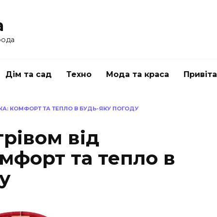
a
рода
Дім та сад
Техно
Мода та краса
Привіт
КА: КОМФОРТ ТА ТЕПЛО В БУДЬ-ЯКУ ПОГОДУ
грівом від
мфорт та тепло в
у