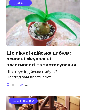
ЗДОРОВ'Я
Що лікує індійська цибуля:
основні лікувальні
властивості та застосування
Що лікує індійська цибуля?
Несподівані властивості
0
42
СУСПІЛЬСТВО