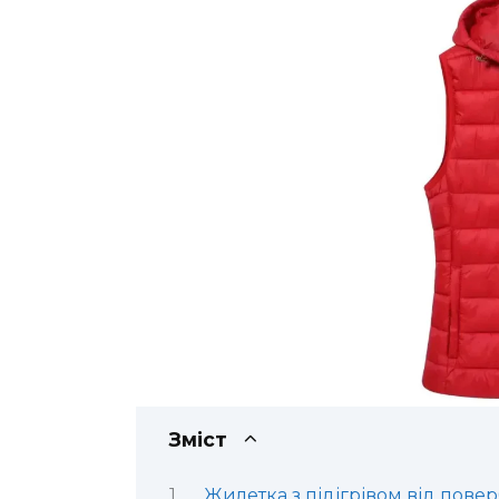
Зміст
Жилетка з підігрівом від пове