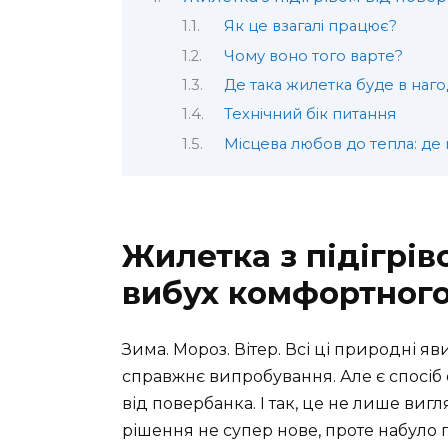
Як це взагалі працює?
Чому воно того варте?
Де така жилетка буде в наго
Технічний бік питання
Місцева любов до тепла: де 
Жилетка з підігрів
вибух комфортного
Зима. Мороз. Вітер. Всі ці природні 
справжнє випробування. Але є спосіб 
від повербанка. І так, це не лише виг
рішення не супер нове, проте набуло