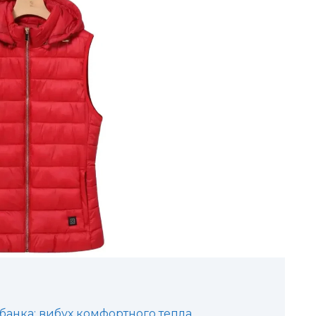
рбанка: вибух комфортного тепла