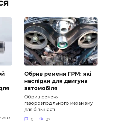
ся
ой
Обрив ременя ГРМ: які
наслідки для двигуна
для
автомобіля
Обрив ременя
газорозподільного механізму
для більшості
 это
0
27