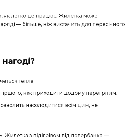
и, як легко це працює. Жилетка може
аряді — більше, ніж вистачить для пересічного
 нагоді?
четься тепла.
 гіршого, ніж приходити додому перегрітим.
 дозволить насолодитися всім цим, не
ь. Жилетка з підігрівом від повербанка —