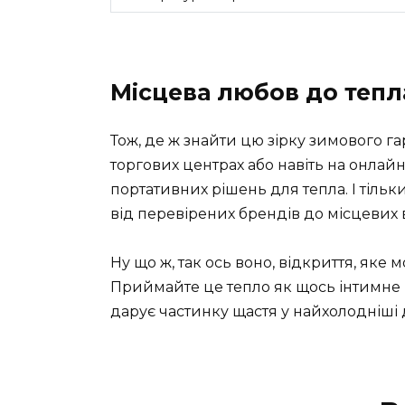
Місцева любов до тепла
Тож, де ж знайти цю зірку зимового г
торгових центрах або навіть на онла
портативних рішень для тепла. І тільки
від перевірених брендів до місцевих ви
Ну що ж, так ось воно, відкриття, яке
Приймайте це тепло як щось інтимне і 
дарує частинку щастя у найхолодніші д