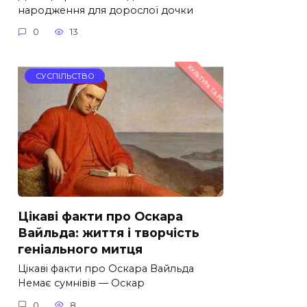
народження для дорослої дочки
0
13
СУСПІЛЬСТВО
Цікаві факти про Оскара
Вайльда: життя і творчість
геніального митця
Цікаві факти про Оскара Вайльда
Немає сумнівів — Оскар
0
8