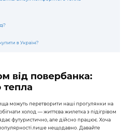
ді?
купити в Україні?
ом від повербанка:
 тепла
явища можуть перетворити наші прогулянки на
обігнати холод — життєва жилетка з підігрівом
лядає футуристично, але дійсно працює. Хоча
 популярності лише нещодавно. Давайте