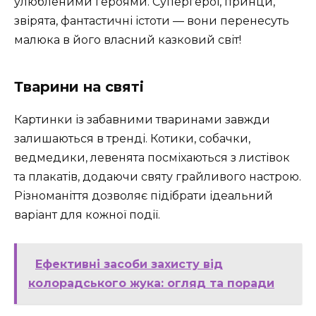
улюбленими героями. Супергерої, принци,
звірята, фантастичні істоти — вони перенесуть
малюка в його власний казковий світ!
Тварини на святі
Картинки із забавними тваринами завжди
залишаються в тренді. Котики, собачки,
ведмедики, левенята посміхаються з листівок
та плакатів, додаючи святу грайливого настрою.
Різноманіття дозволяє підібрати ідеальний
варіант для кожної події.
Ефективні засоби захисту від
колорадського жука: огляд та поради