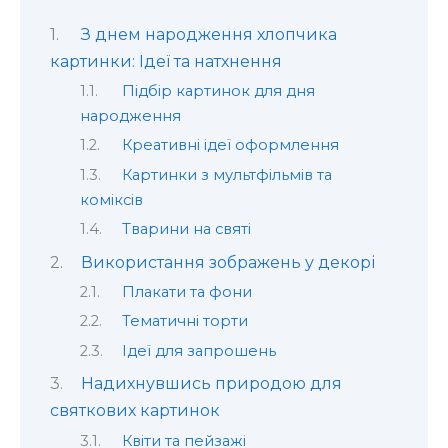
З днем народження хлопчика
картинки: Ідеї та натхнення
Підбір картинок для дня
народження
Креативні ідеї оформлення
Картинки з мультфільмів та
коміксів
Тварини на святі
Використання зображень у декорі
Плакати та фони
Тематичні торти
Ідеї для запрошень
Надихнувшись природою для
святкових картинок
Квіти та пейзажі