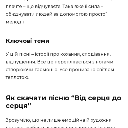
плачте – що відчуваєте. Така вже її сила –
об’єднувати людей за допомогою простої
мелодії.
Ключові теми
У цій пісні – історії про кохання, сподівання,
відпущення. Все це переплітається з нотами,
створюючи гармонію. Усе пронизано світлом і
теплотою.
Як скачати пісню “Від серця до
серця”
Зрозуміло, що не лише емоційна й художня
цінність роблять її такою популярною. Існують