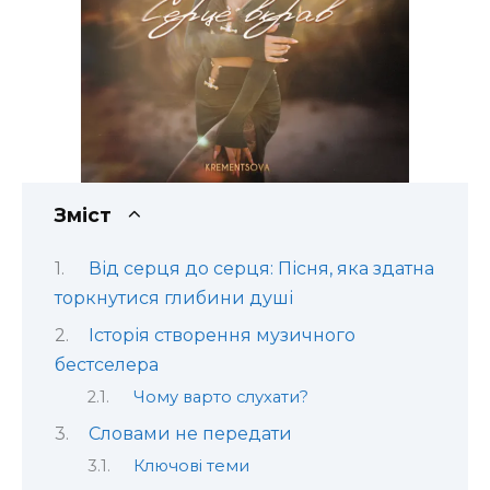
Зміст
Від серця до серця: Пісня, яка здатна
торкнутися глибини душі
Історія створення музичного
бестселера
Чому варто слухати?
Словами не передати
Ключові теми