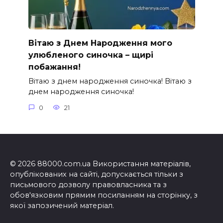
Вітаю з Днем Народження мого
улюбленого синочка – щирі
побажання!
Вітаю з днем народження синочка! Вітаю з
днем народження синочка!
0
21
© 2026 88000.com.ua Використання матеріалів,
опублікованих на сайті, допускається тільки з
письмового дозволу правовласника та з
обов'язковим прямим посиланням на сторінку, з
якої запозичений матеріал.