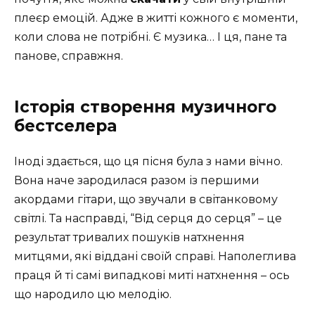
плеєр емоцій. Адже в житті кожного є моменти,
коли слова не потрібні. Є музика… І ця, пане та
панове, справжня.
Історія створення музичного
бестселера
Іноді здається, що ця пісня була з нами вічно.
Вона наче зародилася разом із першими
акордами гітари, що звучали в світанковому
світлі. Та насправді, “Від серця до серця” – це
результат тривалих пошуків натхнення
митцями, які віддані своїй справі. Наполеглива
праця й ті самі випадкові миті натхнення – ось
що народило цю мелодію.