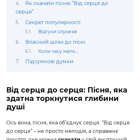
Як скачати пісню “Від серця до
серця”
Секрет популярності
Відгуки слухачів
Власний шлях до пісні
Коли часу мало…
Підсумкові думки
Від серця до серця: Пісня, яка
здатна торкнутися глибини
душі
Ось вона, пісня, яка об’єднує серця. “Від серця
до серця” – не просто мелодія, а справжнє
почуття, яке можна
скачати
у свій внутрішній