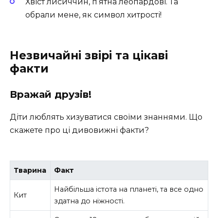
Хвіст лисиччин, п‘ятна леопардові. Та
обрали мене, як символ хитрості!
Незвичайні звірі та цікаві
факти
Вражай друзів!
Діти люблять хизуватися своїми знаннями. Що
скажете про ці дивовижні факти?
Тварина
Факт
Найбільша істота на планеті, та все одно
Кит
здатна до ніжності.