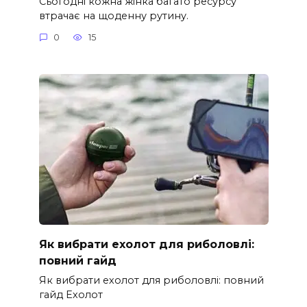
Сьогодні кожна жінка багато ресурсу
втрачає на щоденну рутину.
0
15
Як вибрати ехолот для риболовлі:
повний гайд
Як вибрати ехолот для риболовлі: повний
гайд Ехолот