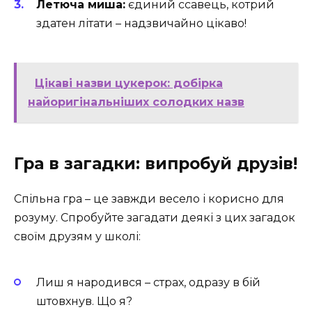
Летюча миша:
єдиний ссавець, котрий
здатен літати – надзвичайно цікаво!
Цікаві назви цукерок: добірка
найоригінальніших солодких назв
Гра в загадки: випробуй друзів!
Спільна гра – це завжди весело і корисно для
розуму. Спробуйте загадати деякі з цих загадок
своїм друзям у школі:
Лиш я народився – страх, одразу в бій
штовхнув. Що я?