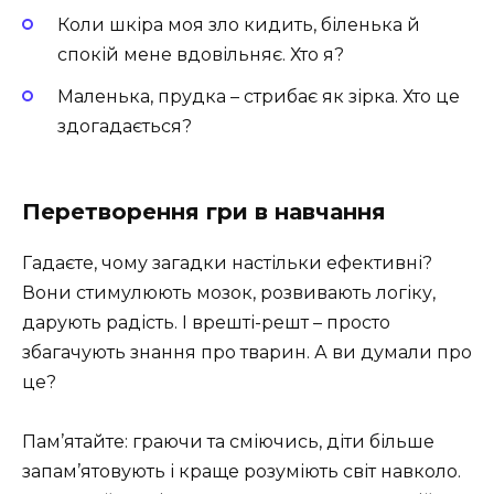
Коли шкіра моя зло кидить, біленька й
спокій мене вдовільняє. Хто я?
Маленька, прудка – стрибає як зірка. Хто це
здогадається?
Перетворення гри в навчання
Гадаєте, чому загадки настільки ефективні?
Вони стимулюють мозок, розвивають логіку,
дарують радість. І врешті-решт – просто
збагачують знання про тварин. А ви думали про
це?
Пам’ятайте: граючи та сміючись, діти більше
запам’ятовують і краще розуміють світ навколо.