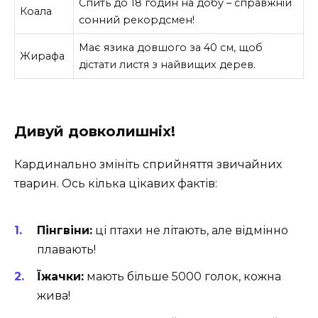
Спить до 18 годин на добу – справжній
Коала
сонний рекордсмен!
Має язика довшого за 40 см, щоб
Жирафа
дістати листя з найвищих дерев.
Дивуй довколишніх!
Кардинально змініть сприйняття звичайних
тварин. Ось кілька цікавих фактів:
Пінгвіни:
ці птахи не літають, але відмінно
плавають!
Їжачки:
мають більше 5000 голок, кожна
жива!