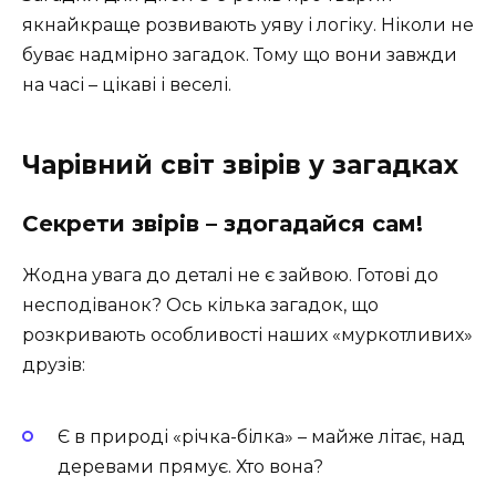
якнайкраще розвивають уяву і логіку. Ніколи не
буває надмірно загадок. Тому що вони завжди
на часі – цікаві і веселі.
Чарівний світ звірів у загадках
Секрети звірів – здогадайся сам!
Жодна увага до деталі не є зайвою. Готові до
несподіванок? Ось кілька загадок, що
розкривають особливості наших «муркотливих»
друзів:
Є в природі «річка-білка» – майже літає, над
деревами прямує. Хто вона?