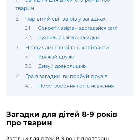
тварин
Чарівний світ звірів у загадках
Секрети звірів – здогадайся сам!
Рухливі, як вітер, загадки
Незвичайні звірі та цікаві факти
Вражай друзів!
Дивуй довколишніх!
Гра в загадки: випробуй друзів!
Перетворення гри в навчання
Загадки для дітей 8-9 років
про тварин
Загадки для дітей 8-9 років про тварин