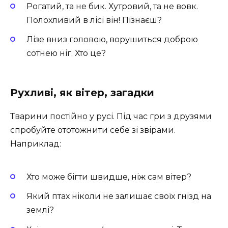
Рогатий, та не бик. Хутровий, та не вовк.
Полохливий в лісі він! Пізнаєш?
Лізе вниз головою, ворушиться доброю
сотнею ніг. Хто це?
Рухливі, як вітер, загадки
Тварини постійно у русі. Під час гри з друзями
спробуйте ототожнити себе зі звірами.
Наприклад:
Хто може бігти швидше, ніж сам вітер?
Який птах ніколи не залишає своїх гнізд на
землі?