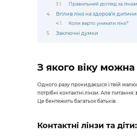
Правильний догляд за лінза
Вплив лінз на здоров’я дитини
Коли варто уникати лінз?
Заключні думки
З якого віку можна
Одного разу прокидаєшся і твій малюк
потрібні контактні лінзи. Але питання:
Це бентежить багатьох батьків.
Контактні лінзи та діт