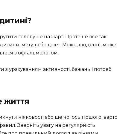
 дитині?
утити голову не на жарт. Проте не все так
 дитини, мету та бюджет. Може, щоденні, може,
ьтеся з офтальмологом.
и з урахуванням активності, бажань і потреб
е життя
икнути ніяковості або ще чогось гіршого, варто
авил. Зверніть увагу на регулярність
айте про правильний догляд за лінзами.