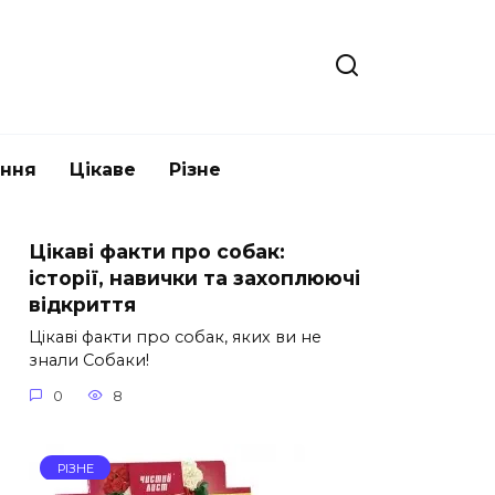
ання
Цікаве
Різне
Цікаві факти про собак:
історії, навички та захоплюючі
відкриття
Цікаві факти про собак, яких ви не
знали Собаки!
0
8
РІЗНЕ