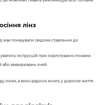
і, це можливо і навіть рекомендується. Головне
осіння лінз
 має показувати свідоме ставлення до
ватись інструкцій при користуванні лінзами.
й або захворювань очей.
ду лінзи, а воно радісно мчить у доросле життя.