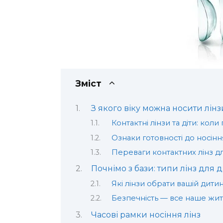
Зміст
З якого віку можна носити лінз
Контактні лінзи та діти: кол
Ознаки готовності до носінн
Переваги контактних лінз для
Почнімо з бази: типи лінз для д
Які лінзи обрати вашій дитин
Безпечність — все наше жит
Часові рамки носіння лінз