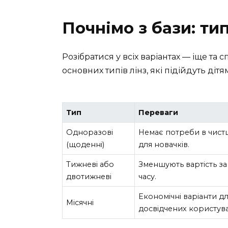
Почнімо з бази: тип
Розібратися у всіх варіантах — іще та 
основних типів лінз, які підійдуть дітя
Тип
Переваги
Одноразові
Немає потреби в чистц
(щоденні)
для новачків.
Тижневі або
Зменшують вартість з
двотижневі
часу.
Економічні варіанти д
Місячні
досвідчених користува