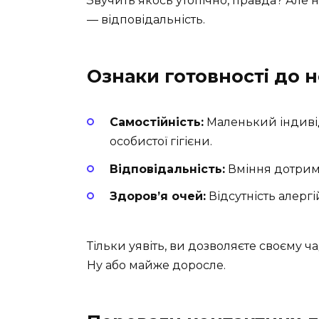
Звучить якось утопічно, правда? Але н
— відповідальність.
Ознаки готовності до н
Самостійність:
Маленький індивід
особистої гігієни.
Відповідальність:
Вміння дотриму
Здоров’я очей:
Відсутність алергі
Тільки уявіть, ви дозволяєте своєму ча
Ну або майже доросле.