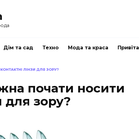
a
рода
Дім та сад
Техно
Мода та краса
Привіт
КОНТАКТНІ ЛІНЗИ ДЛЯ ЗОРУ?
ожна почати носити
и для зору?