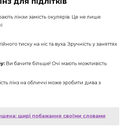
нз для підлітків
ають лінзи замість окулярів. Це не лише
і:
йного тиску на ніс та вуха. Зручність у заняттях
у:
Ви бачите більше! Очі мають можливість
ість лінз на обличчі може зробити дива з
ещена: щирі побажання своїми словами