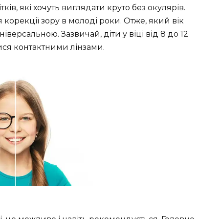
ків, які хочуть виглядати круто без окулярів.
орекції зору в молоді роки. Отже, який вік
іверсальною. Зазвичай, діти у віці від 8 до 12
ися контактними лінзами.