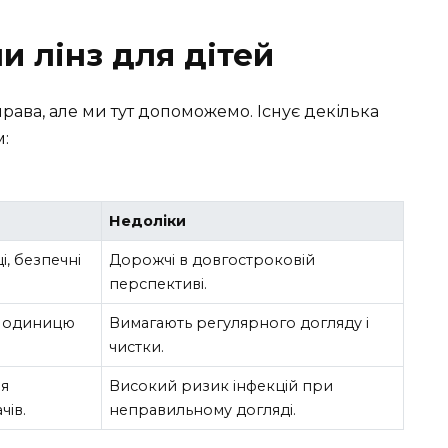
и лінз для дітей
справа, але ми тут допоможемо. Існує декілька
м:
Недоліки
і, безпечні
Дорожчі в довгостроковій
перспективі.
а одиницю
Вимагають регулярного догляду і
чистки.
ля
Високий ризик інфекцій при
чів.
неправильному догляді.