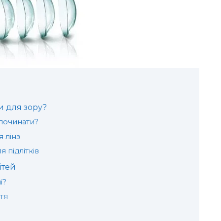
и для зору?
и починати?
я лінз
 підлітків
ітей
і?
тя