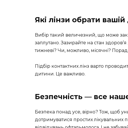
Які лінзи обрати вашій
Вибір такий величезний, що може закр
заплутано. Зазирайте на стан здоров’я
тижневі? Чи, можливо, місячні? Порад
Підбір контактних лінз варто проводит
дитини. Це важливо.
Безпечність — все наш
Безпека понад усе, вірно? Тож, щоб ун
дотримуватися простих лікувальних пр
відвідувань офтальмолога. І не забув