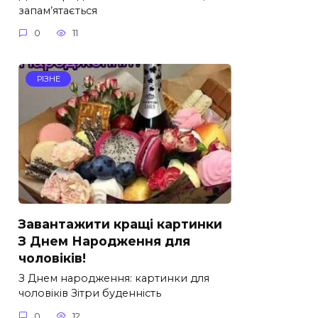
запам’ятається
0
11
РІЗНЕ
Завантажити кращі картинки
З Днем Народження для
чоловіків!
З Днем народження: картинки для
чоловіків Зітри буденність
0
12