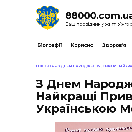
Перейти
до
88000.com.u
вмісту
Ваш провідник у житті Ужго
Біографії
Корисно
Здоров’я
ГОЛОВНА
»
З ДНЕМ НАРОДЖЕННЯ, СВАХА! НАЙКР
З Днем Народж
Найкращі Прив
Українською 