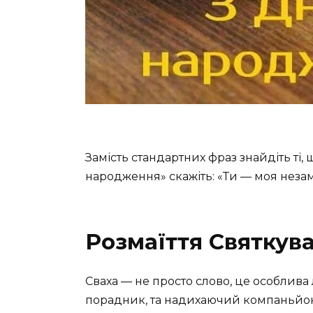
Замість стандартних фраз знайдіть ті, 
народження» скажіть: «Ти — моя незамі
Розмаїття Святкув
Сваха — не просто слово, це особлива
порадник, та надихаючий компаньйон у