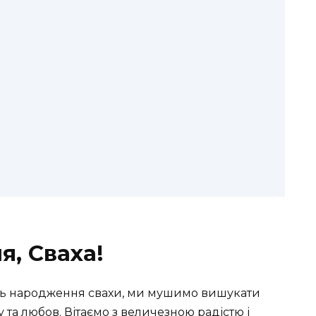
, Сваха!
нь народження свахи, ми мушимо вишукати
 та любов. Вітаємо з величезною радістю і