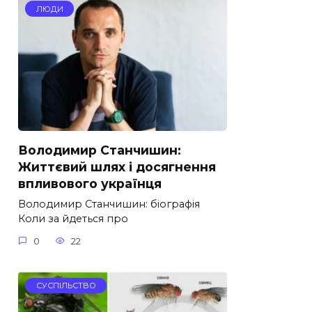
ЛЮДИ
Володимир Станчишин:
Життєвий шлях і досягнення
впливового українця
Володимир Станчишин: біографія
Коли за йдеться про
0
22
СУСПІЛЬСТВО