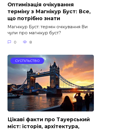
Оптимізація очікування
терміну з Магнікур Буст: Все,
що потрібно знати
Магнікур Буст: термін очікування Ви
чули про магнікур буст?
0
8
СУСПІЛЬСТВО
Цікаві факти про Тауерський
міст: історія, архітектура,