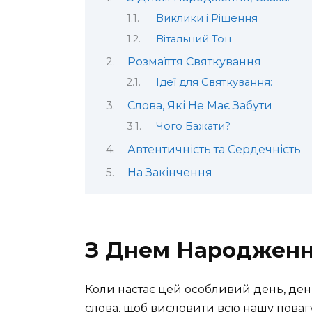
Виклики і Рішення
Вітальний Тон
Розмаїття Святкування
Ідеї для Святкування:
Слова, Які Не Має Забути
Чого Бажати?
Автентичність та Сердечність
На Закінчення
З Днем Народження
Коли настає цей особливий день, де
слова, щоб висловити всю нашу повагу