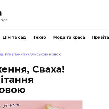
a
рода
Дім та сад
Техно
Мода та краса
Привіт
АЩІ ПРИВІТАННЯ УКРАЇНСЬКОЮ МОВОЮ
ення, Сваха!
ітання
Мовою