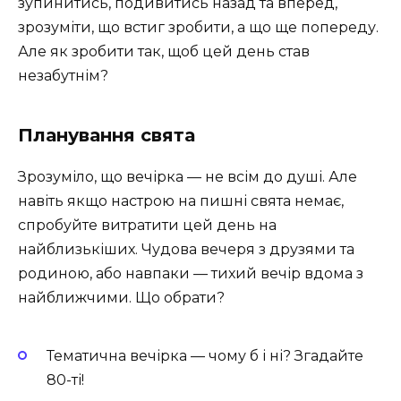
зупинитись, подивитись назад та вперед,
зрозуміти, що встиг зробити, а що ще попереду.
Але як зробити так, щоб цей день став
незабутнім?
Планування свята
Зрозуміло, що вечірка — не всім до душі. Але
навіть якщо настрою на пишні свята немає,
спробуйте витратити цей день на
найблизькіших. Чудова вечеря з друзями та
родиною, або навпаки — тихий вечір вдома з
найближчими. Що обрати?
Тематична вечірка — чому б і ні? Згадайте
80-ті!