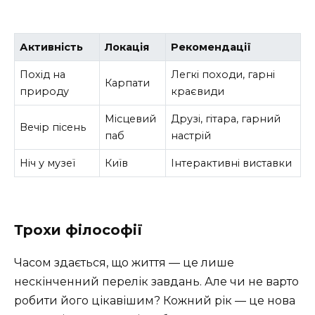
Активність
Локація
Рекомендації
Похід на
Легкі походи, гарні
Карпати
природу
краєвиди
Місцевий
Друзі, гітара, гарний
Вечір пісень
паб
настрій
Ніч у музеї
Київ
Інтерактивні виставки
Трохи філософії
Часом здається, що життя — це лише
нескінченний перелік завдань. Але чи не варто
робити його цікавішим? Кожний рік — це нова