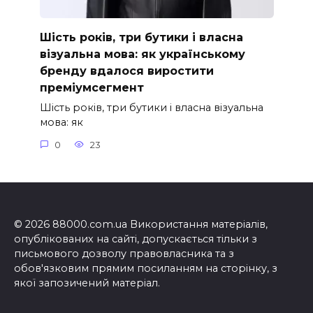
Шість років, три бутики і власна
візуальна мова: як українському
бренду вдалося виростити
преміумсегмент
Шість років, три бутики і власна візуальна
мова: як
0
23
© 2026 88000.com.ua Використання матеріалів,
опублікованих на сайті, допускається тільки з
письмового дозволу правовласника та з
обов'язковим прямим посиланням на сторінку, з
якої запозичений матеріал.