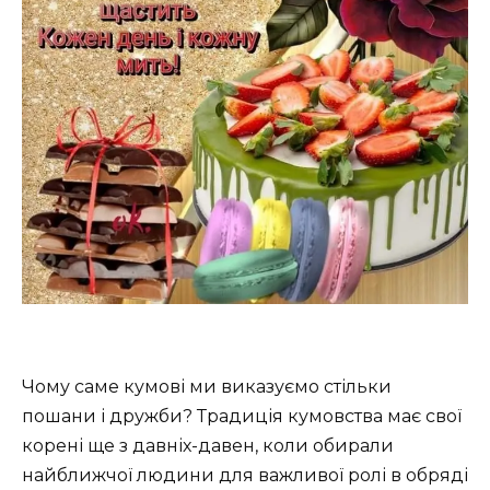
Чому саме кумові ми виказуємо стільки
пошани і дружби? Традиція кумовства має свої
корені ще з давніх-давен, коли обирали
найближчої людини для важливої ролі в обряді