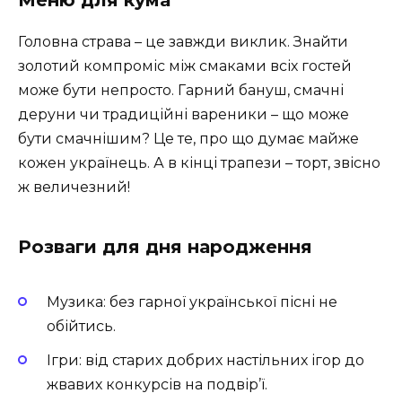
Головна страва – це завжди виклик. Знайти
золотий компроміс між смаками всіх гостей
може бути непросто. Гарний бануш, смачні
деруни чи традиційні вареники – що може
бути смачнішим? Це те, про що думає майже
кожен українець. А в кінці трапези – торт, звісно
ж величезний!
Розваги для дня народження
Музика: без гарної української пісні не
обійтись.
Ігри: від старих добрих настільних ігор до
жвавих конкурсів на подвір’ї.