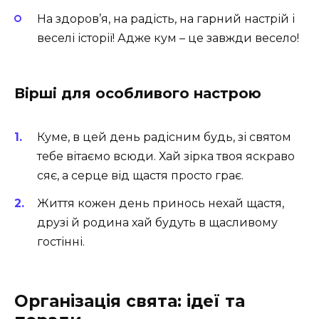
На здоров’я, на радість, на гарний настрій і
веселі історії! Адже кум – це завжди весело!
Вірші для особливого настрою
Куме, в цей день радісним будь, зі святом
тебе вітаємо всюди. Хай зірка твоя яскраво
сяє, а серце від щастя просто грає.
Життя кожен день принось нехай щастя,
друзі й родина хай будуть в щасливому
гостінні.
Організація свята: ідеї та