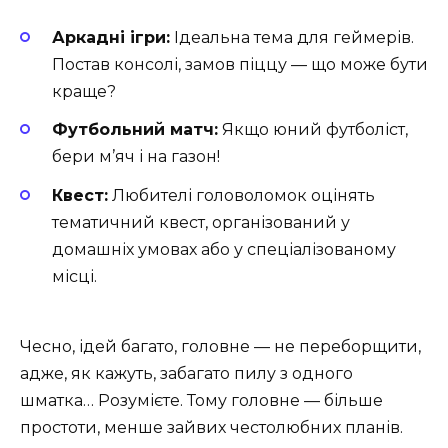
Аркадні ігри:
Ідеальна тема для геймерів.
Постав консолі, замов піццу — що може бути
краще?
Футбольний матч:
Якщо юний футболіст,
бери м’яч і на газон!
Квест:
Любителі головоломок оцінять
тематичний квест, організований у
домашніх умовах або у спеціалізованому
місці.
Чесно, ідей багато, головне — не переборщити,
адже, як кажуть, забагато пилу з одного
шматка… Розумієте. Тому головне — більше
простоти, менше зайвих честолюбних планів.