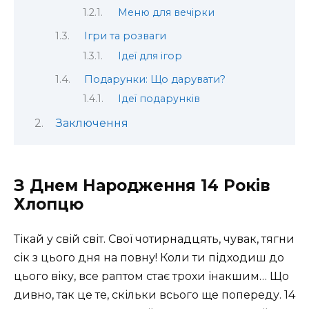
Меню для вечірки
Ігри та розваги
Ідеї для ігор
Подарунки: Що дарувати?
Ідеї подарунків
Заключення
З Днем Народження 14 Років
Хлопцю
Тікай у свій світ. Свої чотирнадцять, чувак, тягни
сік з цього дня на повну! Коли ти підходиш до
цього віку, все раптом стає трохи інакшим… Що
дивно, так це те, скільки всього ще попереду. 14