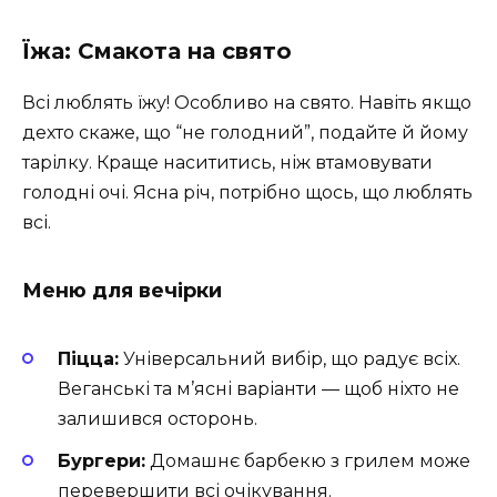
Їжа: Смакота на свято
Всі люблять їжу! Особливо на свято. Навіть якщо
дехто скаже, що “не голодний”, подайте й йому
тарілку. Краще насититись, ніж втамовувати
голодні очі. Ясна річ, потрібно щось, що люблять
всі.
Меню для вечірки
Піцца:
Універсальний вибір, що радує всіх.
Веганські та м’ясні варіанти — щоб ніхто не
залишився осторонь.
Бургери:
Домашнє барбекю з грилем може
перевершити всі очікування.