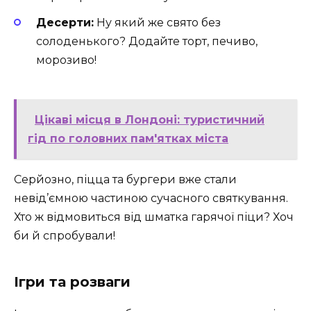
Десерти:
Ну який же свято без
солоденького? Додайте торт, печиво,
морозиво!
Цікаві місця в Лондоні: туристичний
гід по головних пам'ятках міста
Серйозно, піцца та бургери вже стали
невід’ємною частиною сучасного святкування.
Хто ж відмовиться від шматка гарячої піци? Хоч
би й спробували!
Ігри та розваги