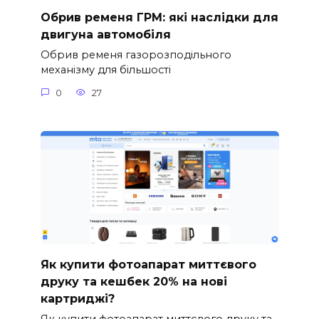
Обрив ременя ГРМ: які наслідки для
двигуна автомобіля
Обрив ременя газорозподільного
механізму для більшості
0
27
Як купити фотоапарат миттєвого
друку та кешбек 20% на нові
картриджі?
Як купити фотоапарат миттєвого друку та