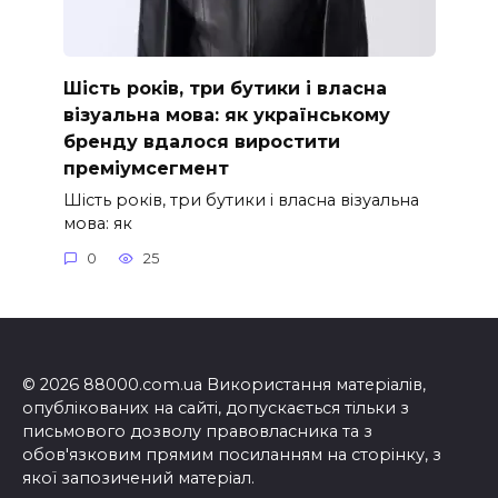
Шість років, три бутики і власна
візуальна мова: як українському
бренду вдалося виростити
преміумсегмент
Шість років, три бутики і власна візуальна
мова: як
0
25
© 2026 88000.com.ua Використання матеріалів,
опублікованих на сайті, допускається тільки з
письмового дозволу правовласника та з
обов'язковим прямим посиланням на сторінку, з
якої запозичений матеріал.