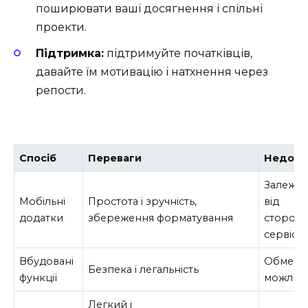
поширювати ваші досягнення і спільні
проекти.
Підтримка:
підтримуйте початківців,
давайте їм мотивацію і натхнення через
репости.
Спосіб
Переваги
Недолі
Залежні
Мобільні
Простота і зручність,
від
додатки
збереження форматування
сторонн
сервісів
Вбудовані
Обмеже
Безпека і легальність
функції
можливо
Легкий і