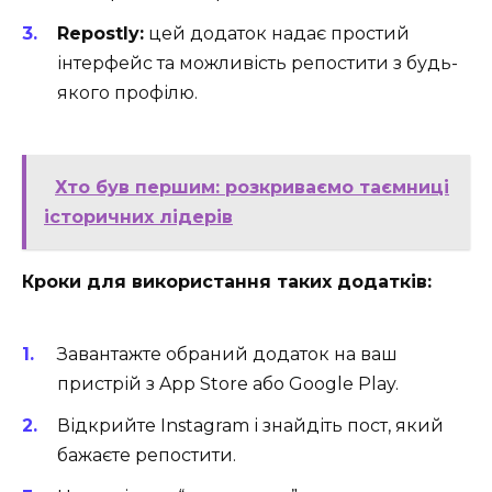
Repostly:
цей додаток надає простий
інтерфейс та можливість репостити з будь-
якого профілю.
Хто був першим: розкриваємо таємниці
історичних лідерів
Кроки для використання таких додатків:
Завантажте обраний додаток на ваш
пристрій з App Store або Google Play.
Відкрийте Instagram і знайдіть пост, який
бажаєте репостити.