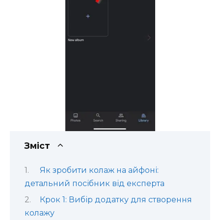
Зміст
Як зробити колаж на айфоні:
детальний посібник від експерта
Крок 1: Вибір додатку для створення
колажу