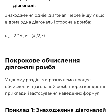
діагоналі:
Знаходження однієї діагоналі через іншу, якщо
відома одна діагональ і сторона a ромба:
d
= 2 * √(a² – (d
/2)²)
2
1
Покрокове обчислення
діагоналі ромба
У даному розділі ми розглянемо процес
обчислення діагоналей ромба через конкретні
приклади і застосування наведених формул.
Приклад 1: Знаходження діагоналей