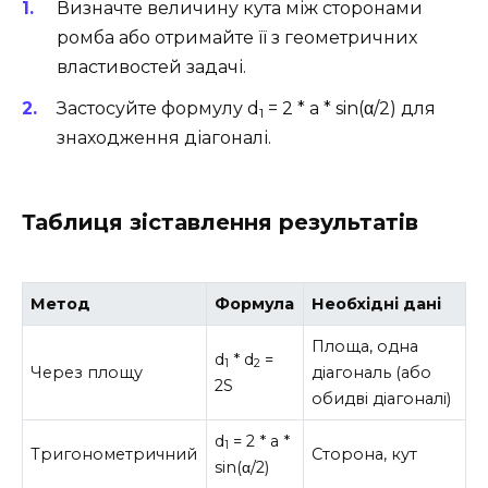
Визначте величину кута між сторонами
ромба або отримайте її з геометричних
властивостей задачі.
Застосуйте формулу d
= 2 * a * sin(α/2) для
1
знаходження діагоналі.
Таблиця зіставлення результатів
Метод
Формула
Необхідні дані
Площа, одна
d
* d
=
1
2
Через площу
діагональ (або
2S
обидві діагоналі)
d
= 2 * a *
1
Тригонометричний
Сторона, кут
sin(α/2)