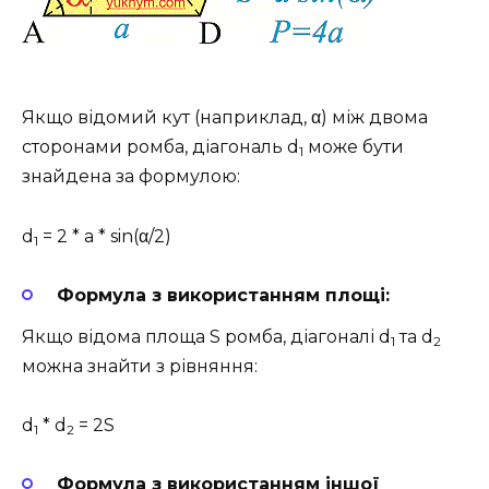
Якщо відомий кут (наприклад, α) між двома
сторонами ромба, діагональ d
може бути
1
знайдена за формулою:
d
= 2 * a * sin(α/2)
1
Формула з використанням площі:
Якщо відома площа S ромба, діагоналі d
та d
1
2
можна знайти з рівняння:
d
* d
= 2S
1
2
Формула з використанням іншої