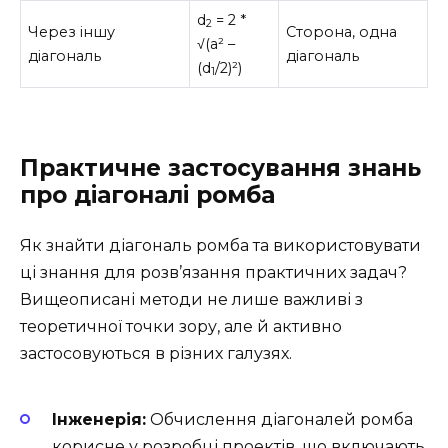
d
= 2 *
2
Через іншу
Сторона, одна
√(a² –
діагональ
діагональ
(d
/2)²)
1
Практичне застосування знань
про діагоналі ромба
Як знайти діагональ ромба та використовувати
ці знання для розв’язання практичних задач?
Вищеописані методи не лише важливі з
теоретичної точки зору, але й активно
застосовуються в різних галузях.
Інженерія:
Обчислення діагоналей ромба
корисне у розробці проектів, що включають