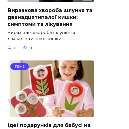
Виразкова хвороба шлунка та
дванадцятипалої кишки:
симптоми та лікування
Виразкова хвороба шлунка та
дванадцятипалої кишки
0
8
РІЗНЕ
Ідеї подарунків для бабусі на