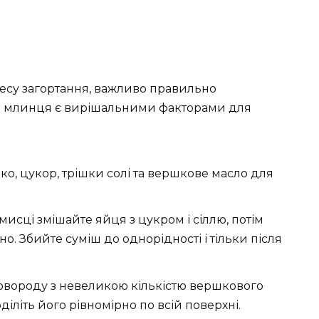
есу загортання, важливо правильно
ура млинця є вирішальними факторами для
о, цукор, трішки солі та вершкове масло для
мисці змішайте яйця з цукром і сіллю, потім
. Збийте суміш до однорідності і тільки після
ковороду з невеликою кількістю вершкового
оділіть його рівномірно по всій поверхні.