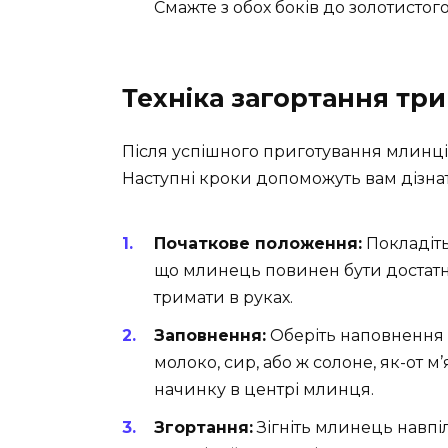
Смажте з обох боків до золотистог
Техніка загортання тр
Після успішного приготування млинці
Наступні кроки допоможуть вам дізна
Початкове положення:
Покладіть
що млинець повинен бути достатн
тримати в руках.
Заповнення:
Оберіть наповнення 
молоко, сир, або ж солоне, як-от м
начинку в центрі млинця.
Згортання:
Зігніть млинець навпіл