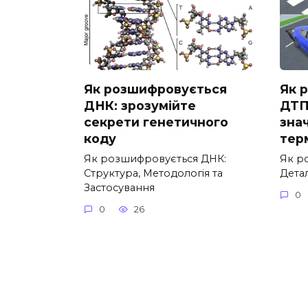
Як розшифровується
Як 
ДНК: зрозумійте
ДТП
секрети генетичного
зна
коду
тер
Як розшифровується ДНК:
Як р
Структура, Методологія та
Дета
Застосування
0
0
26