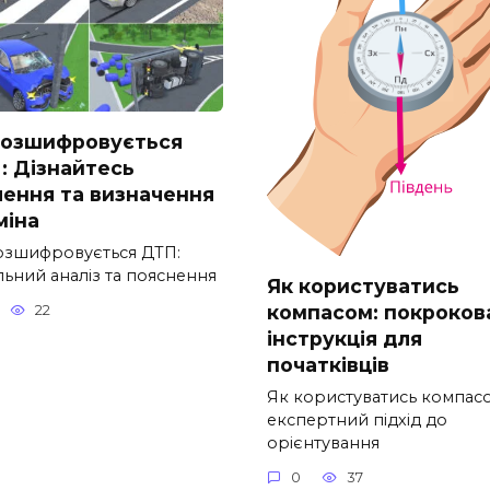
розшифровується
: Дізнайтесь
чення та визначення
міна
озшифровується ДТП:
льний аналіз та пояснення
Як користуватись
компасом: покроков
22
інструкція для
початківців
Як користуватись компасо
експертний підхід до
орієнтування
0
37