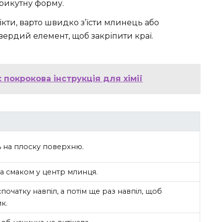
трикутну форму.
ти, варто швидко з’їсти млинець або
ердий елемент, щоб закріпити краї.
 покрокова інструкція для хімії
 на плоску поверхню.
а смаком у центр млинця.
початку навпіл, а потім ще раз навпіл, щоб
к.