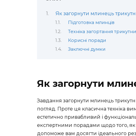
Як загорнути млинець трикут
Підготовка млинців
Техніка загортання трикутн
Корисні поради
Заключні думки
Як загорнути млин
Завдання загорнути млинець трикут
погляд. Проте ця класична техніка ви
естетично привабливий і функціональн
експертними порадами щодо того, як
допоможе вам досягти ідеального рез