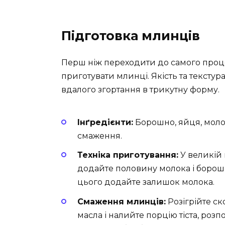
Підготовка млинців
Перш ніж переходити до самого проц
приготувати млинці. Якість та текст
вдалого згортання в трикутну форму.
Інґредієнти:
Борошно, яйця, молок
смаження.
Техніка приготування:
У великій 
додайте половину молока і борошно
цього додайте залишок молока.
Смаження млинців:
Розігрійте с
масла і налийте порцію тіста, розп