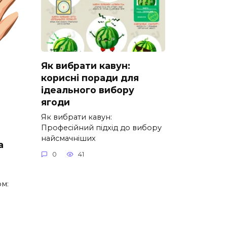
Як вибрати кавун:
корисні поради для
ідеального вибору
ягоди
Як вибрати кавун:
Професійний підхід до вибору
найсмачніших
а
0
41
м: