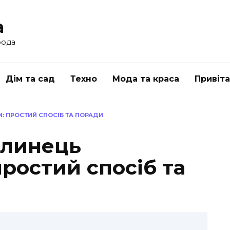
a
рода
Дім та сад
Техно
Мода та краса
Привіт
: ПРОСТИЙ СПОСІБ ТА ПОРАДИ
млинець
ростий спосіб та