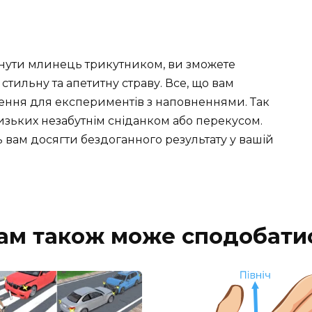
рнути млинець трикутником, ви зможете
стильну та апетитну страву. Все, що вам
хнення для експериментів з наповненнями. Так
лизьких незабутнім сніданком або перекусом.
 вам досягти бездоганного результату у вашій
ам також може сподобати