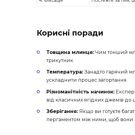
4. Фіксація
Постежте за тим, щ
Корисні поради
Товщина млинця:
Чим тонший мли
трикутник.
Температура:
Занадто гарячий мл
ускладнити процес загортання.
Різноманітність начинок:
Експери
від класичних ягідних джемів до ц
Зберігання:
Якщо ви готуєте багат
пергаментом між ними, щоб вони