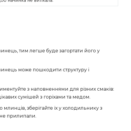
об начинка не витікала.
нець, тим легше буде загортати його у
инець може пошкодити структуру і
ментуйте з наповненнями для різних смаків:
ікавих сумішей з горіхами та медом.
о млинців, зберігайте їх у холодильнику з
 не прилипали.