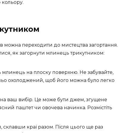
о кольору.
икутником
в можна переходити до мистецтва загортання.
тися, як загорнути млинець трикутником:
 млинець на плоску поверхню. Не забувайте,
ьо охолоджений, щоб його можна було легко
на ваш вибір. Це може бути джем, згущене
’ясний паштет чи овочева начинка. Розмістіть
, склавши краї разом. Після цього ще раз