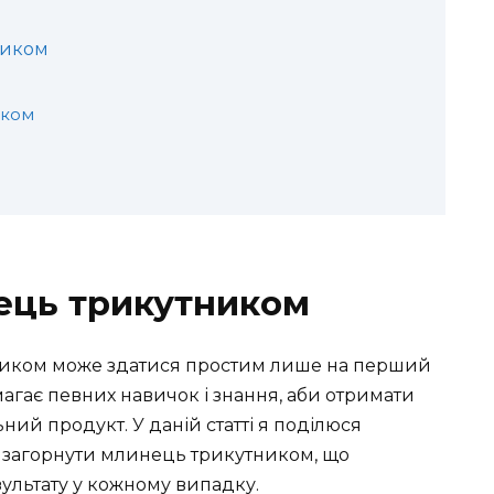
ником
иком
ець трикутником
ником може здатися простим лише на перший
магає певних навичок і знання, аби отримати
ий продукт. У даній статті я поділюся
 загорнути млинець трикутником, що
ультату у кожному випадку.