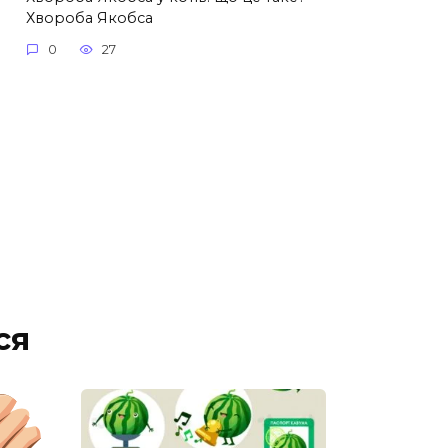
Хвороба Якобса
0
27
ся