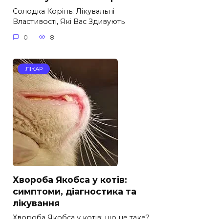
Солодка Корінь: Лікувальні
Властивості, Які Вас Здивують
0
8
ЛІКАР
Хвороба Якобса у котів:
симптоми, діагностика та
лікування
Хвороба Якобса у котів: що це таке?