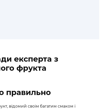
ади експерта з
ого фрукта
го правильно
кт, відомий своїм багатим смаком і