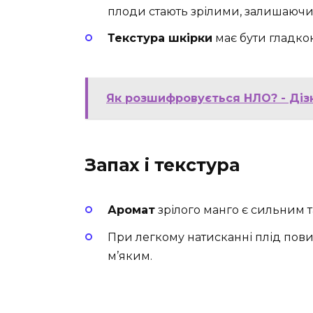
плоди стають зрілими, залишаючи
Текстура шкірки
має бути гладко
Як розшифровується НЛО? - Діз
Запах і текстура
Аромат
зрілого манго є сильним
При легкому натисканні плід пови
м’яким.