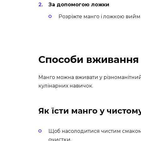
За допомогою ложки
Розріжте манго і ложкою вийміт
Способи вживання
Манго можна вживати у різноманітний 
кулінарних навичок.
Як їсти манго у чистом
Щоб насолодитися чистим смаком,
очистки.