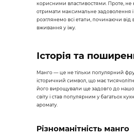
корисними властивостями. Проте, не 
отримати максимальне задоволення і к
розглянемо всі етапи, починаючи від 
вживання у їжу.
Історія та пошире
Манго — це не тільки популярний фрук
історичний символ, що має тисячолітню
його вирощували ще задовго до нашої
світу і став популярним у багатьох ку
аромату.
Різноманітність манго