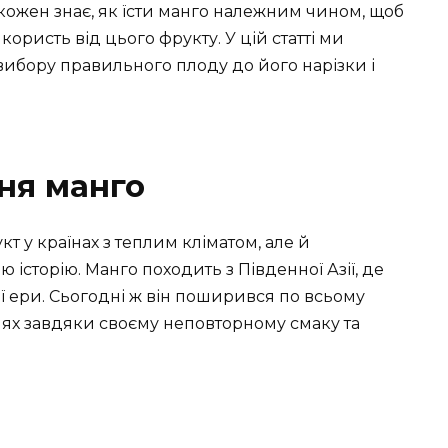
кожен знає, як їсти манго належним чином, щоб
ористь від цього фрукту. У цій статті ми
вибору правильного плоду до його нарізки і
ння манго
т у країнах з теплим кліматом, але й
 історію. Манго походить з Південної Азії, де
 ери. Сьогодні ж він поширився по всьому
хнях завдяки своєму неповторному смаку та