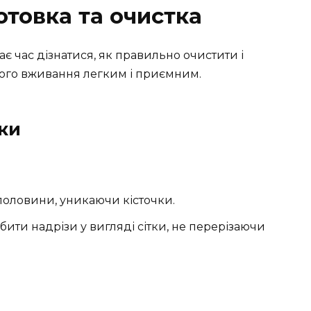
отовка та очистка
є час дізнатися, як правильно очистити і
його вживання легким і приємним.
ки
половини, уникаючи кісточки.
ити надрізи у вигляді сітки, не перерізаючи