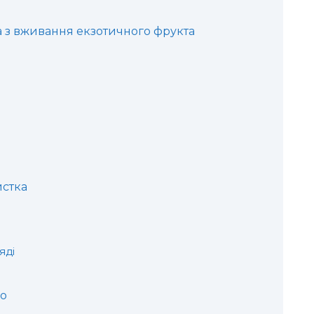
а з вживання екзотичного фрукта
о
истка
яді
го