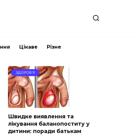
ання
Цікаве
Різне
ЗДОРОВ’Я
Швидке виявлення та
лікування баланопоститу у
дитини: поради батькам