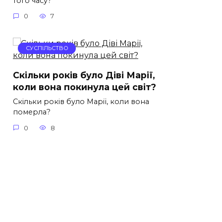
того часу?
0
7
СУСПІЛЬСТВО
Скільки років було Діві Марії,
коли вона покинула цей світ?
Скільки років було Марії, коли вона
померла?
0
8