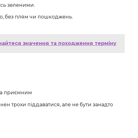
сь зеленими.
ю, без плям чи пошкоджень.
найтеся значення та походження терміну
 та приємним
нен трохи піддаватися, але не бути занадто