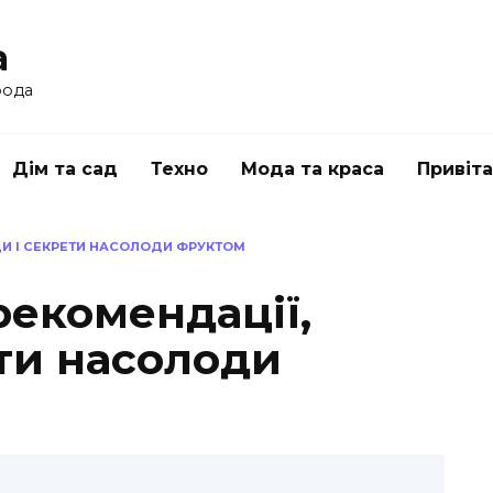
a
рода
Дім та сад
Техно
Мода та краса
Привіт
АДИ І СЕКРЕТИ НАСОЛОДИ ФРУКТОМ
 рекомендації,
ти насолоди