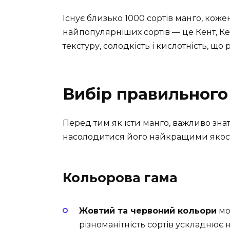
Існує близько 1000 сортів манго, кожен
найпопулярніших сортів — це Кент, Ке
текстуру, солодкість і кислотність, щ
Вибір правильного
Перед тим як їсти манго, важливо зна
насолодитися його найкращими якос
Кольорова гама
Жовтий та червоний кольори
мож
різноманітність сортів ускладнює 