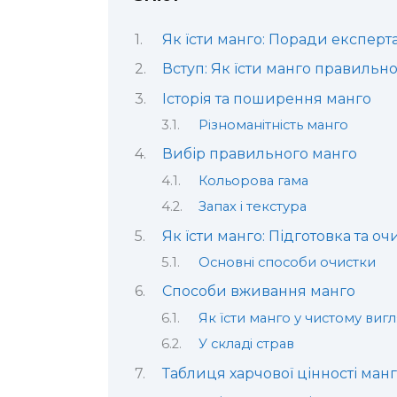
Як їсти манго: Поради експерт
Вступ: Як їсти манго правильн
Історія та поширення манго
Різноманітність манго
Вибір правильного манго
Кольорова гама
Запах і текстура
Як їсти манго: Підготовка та оч
Основні способи очистки
Способи вживання манго
Як їсти манго у чистому вигл
У складі страв
Таблиця харчової цінності ман