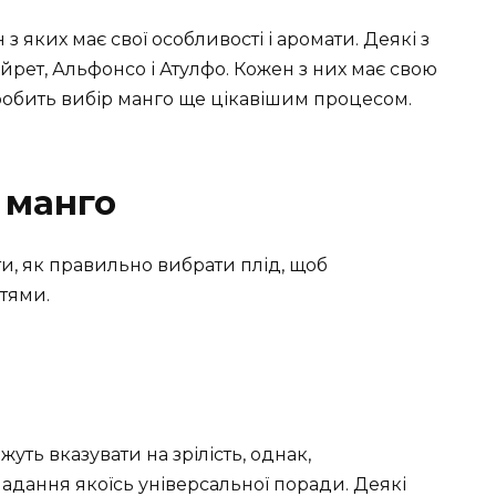
 з яких має свої особливості і аромати. Деякі з
йрет, Альфонсо і Атулфо. Кожен з них має свою
о робить вибір манго ще цікавішим процесом.
 манго
ти, як правильно вибрати плід, щоб
тями.
уть вказувати на зрілість, однак,
надання якоїсь універсальної поради. Деякі