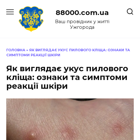
Перейти
до
88000.com.ua
вмісту
Ваш провідник у житті
Ужгорода
ГОЛОВНА
»
ЯК ВИГЛЯДАЄ УКУС ПИЛОВОГО КЛІЩА: ОЗНАКИ ТА
СИМПТОМИ РЕАКЦІЇ ШКІРИ
Як виглядає укус пилового
кліща: ознаки та симптоми
реакції шкіри