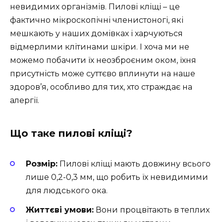
невидимих організмів. Пилові кліщі – це
фактично мікроскопічні членистоногі, які
мешкають у наших домівках і харчуються
відмерлими клітинами шкіри. І хоча ми не
можемо побачити їх неозброєним оком, їхня
присутність може суттєво вплинути на наше
здоров’я, особливо для тих, хто страждає на
алергії.
Що таке пилові кліщі?
Розмір:
Пилові кліщі мають довжину всього
лише 0,2-0,3 мм, що робить їх невидимими
для людського ока.
Життєві умови:
Вони процвітають в теплих