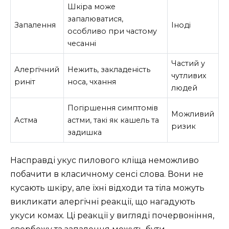
Шкіра може
запалюватися,
Запалення
Іноді
особливо при частому
чесанні
Частий у
Алергічний
Нежить, закладеність
чутливих
риніт
носа, чхання
людей
Погіршення симптомів
Можливий
Астма
астми, такі як кашель та
ризик
задишка
Насправді укус пилового кліща неможливо
побачити в класичному сенсі слова. Вони не
кусають шкіру, але їхні відходи та тіла можуть
викликати алергічні реакції, що нагадують
укуси комах. Ці реакції у вигляді почервоніння,