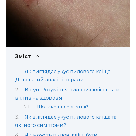
Зміст
Як виглядає укус пилового кліща:
Детальний аналіз і поради
Вступ: Розуміння пилових кліщів та їх
вплив на здоров’я
Що таке пилові кліщі?
Як виглядає укус пилового кліща та
які його симптоми?
Чи можуть пилові кліщі бути