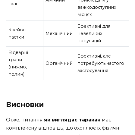
Хімічний
прикладати у
гелі
важкодоступних
місцях
Ефективні для
Клейові
Механічний
невеликих
пастки
популяцій
Відварні
Ефективні, але
трави
Органічний
потребують частого
(пижмо,
застосування
полин)
Висновки
Отже, питання
як виглядає таракан
має
комплексну відповідь, що охоплює їх фізичні