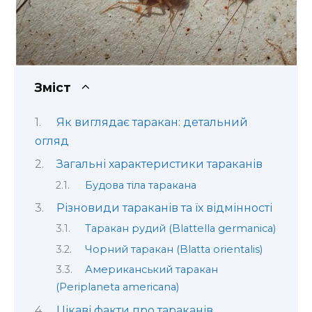
Зміст
Як виглядає таракан: детальний
огляд
Загальні характеристики тараканів
Будова тіла таракана
Різновиди тараканів та їх відмінності
Таракан рудий (Blattella germanica)
Чорний таракан (Blatta orientalis)
Американський таракан
(Periplaneta americana)
Цікаві факти про тараканів