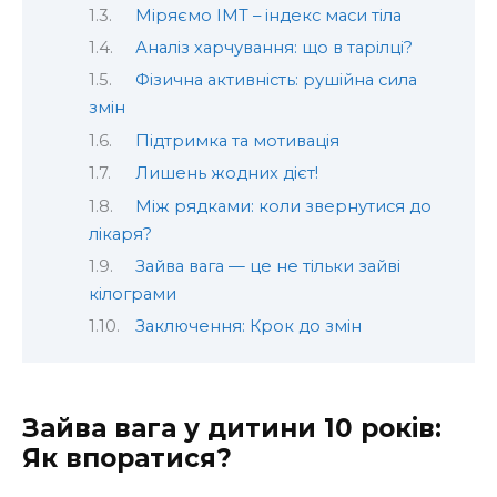
Міряємо ІМТ – індекс маси тіла
Аналіз харчування: що в тарілці?
Фізична активність: рушійна сила
змін
Підтримка та мотивація
Лишень жодних дієт!
Між рядками: коли звернутися до
лікаря?
Зайва вага — це не тільки зайві
кілограми
Заключення: Крок до змін
Зайва вага у дитини 10 років:
Як впоратися?