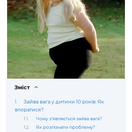
Зміст
Зайва вага у дитини 10 років: Як
впоратися?
Чому з’являється зайва вага?
Як розпізнати проблему?