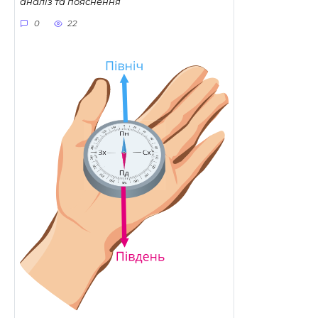
аналіз та пояснення
0
22