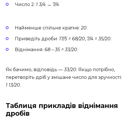
Число 2:
1 3/4
→
7/4
Найменше спільне кратне:
20
.
Приведіть дроби:
17/5 = 68/20
,
7/4 = 35/20
.
Віднімання:
68 – 35 = 33/20
.
Як бачимо, відповідь —
33/20
. Якщо потрібно,
перетворіть дріб у змішане число для зручності:
1 13/20
.
Таблиця прикладів віднімання
дробів