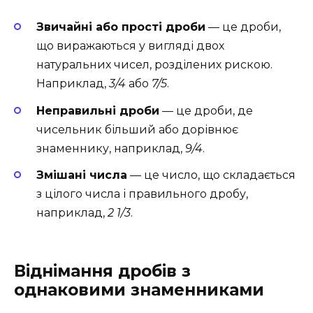
Звичайні або прості дроби
— це дроби,
що виражаються у вигляді двох
натуральних чисел, розділених рискою.
Наприклад,
3/4
або
7/5
.
Неправильні дроби
— це дроби, де
чисельник більший або дорівнює
знаменнику, наприклад,
9/4
.
Змішані числа
— це число, що складається
з цілого числа і правильного дробу,
наприклад,
2 1/3
.
Віднімання дробів з
однаковими знаменниками