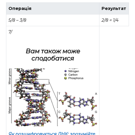
Операція
Результат
5/8 – 3/8
2/8 = 1/4
7/
Вам також може
сподобатися
Як розшифровується ДНК: зрозумійте