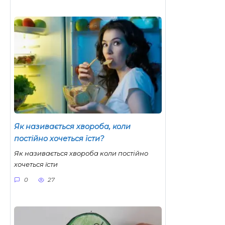
Як називається хвороба, коли
постійно хочеться їсти?
Як називається хвороба коли постійно
хочеться їсти
0
27