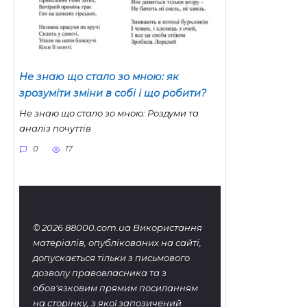
Не знаю що стало зо мною: як
зрозуміти зміни в собі і що робити?
Не знаю що стало зо мною: Роздуми та
аналіз почуттів
0
17
© 2026 88000.com.ua Використання
матеріалів, опублікованих на сайті,
допускається тільки з письмового
дозволу правовласника та з
обов'язковим прямим посиланням
на сторінку, з якої запозичений