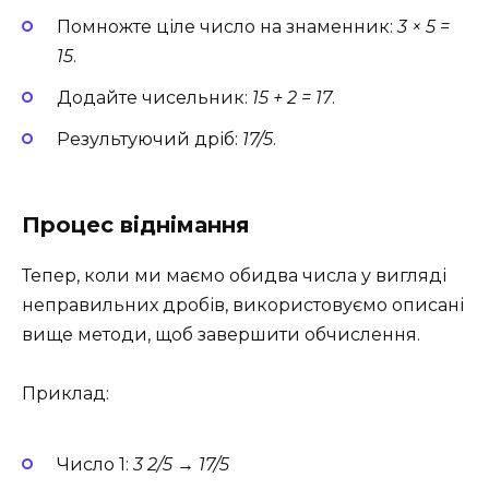
Помножте ціле число на знаменник:
3 × 5 =
15
.
Додайте чисельник:
15 + 2 = 17
.
Результуючий дріб:
17/5
.
Процес віднімання
Тепер, коли ми маємо обидва числа у вигляді
неправильних дробів, використовуємо описані
вище методи, щоб завершити обчислення.
Приклад:
Число 1:
3 2/5
→
17/5