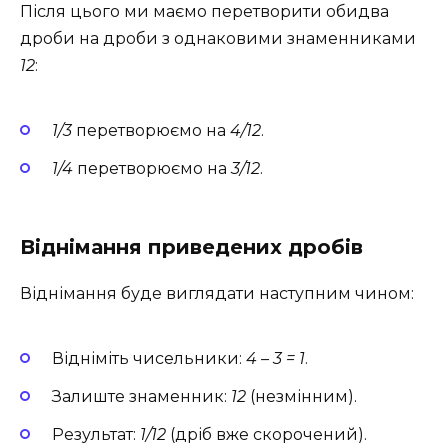
Після цього ми маємо перетворити обидва
дроби на дроби з однаковими знаменниками
12
:
1/3
перетворюємо на
4/12
.
1/4
перетворюємо на
3/12
.
Віднімання приведених дробів
Віднімання буде виглядати наступним чином:
Відніміть чисельники:
4 – 3 = 1
.
Залиште знаменник:
12
(незмінним).
Результат:
1/12
(дріб вже скорочений).