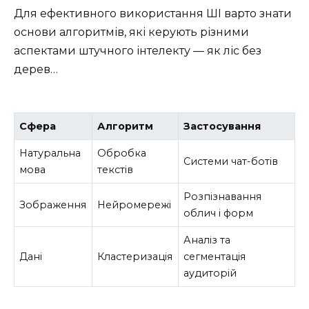
Для ефективного використання ШІ варто знати
основи алгоритмів, які керують різними
аспектами штучного інтелекту — як ліс без
дерев…
Сфера
Алгоритм
Застосування
Натуральна
Обробка
Системи чат-ботів
мова
текстів
Розпізнавання
Зображення
Нейромережі
облич і форм
Аналіз та
Дані
Кластеризація
сегментація
аудиторій