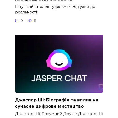
Штучний інтелект у фільмах: Від уяви до
реальності
0
11
Джаспер Ші: Біографія та вплив на
сучасне цифрове мистецтво
Джаспер Ші: Розумний Друже Джаспер Ші