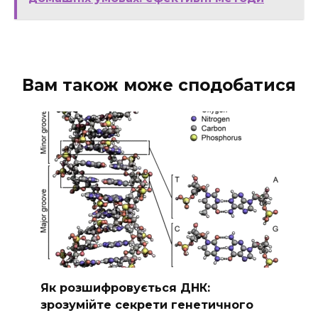
Вам також може сподобатися
Як розшифровується ДНК:
зрозумійте секрети генетичного