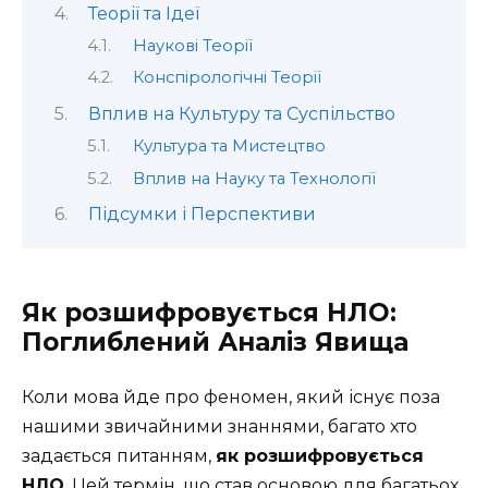
Теорії та Ідеї
Наукові Теорії
Конспірологічні Теорії
Вплив на Культуру та Суспільство
Культура та Мистецтво
Вплив на Науку та Технології
Підсумки і Перспективи
Як розшифровується НЛО:
Поглиблений Аналіз Явища
Коли мова йде про феномен, який існує поза
нашими звичайними знаннями, багато хто
задається питанням,
як розшифровується
НЛО
. Цей термін, що став основою для багатьох