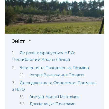
Зміст
Як розшифровується НЛО:
Поглиблений Аналіз Явища
Значення та Походження Терміна
Історія Виникнення Поняття
Дослідження та Феномени, Пов’язані
з НЛО
Значущі Архівні Матеріали
Дослідницькі Програми