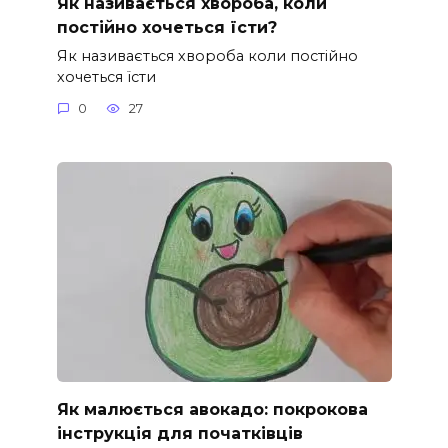
Як називається хвороба, коли
постійно хочеться їсти?
Як називається хвороба коли постійно
хочеться їсти
0
27
Як малюється авокадо: покрокова
інструкція для початківців