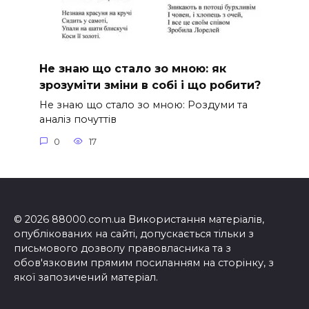
Не знаю що стало зо мною: як
зрозуміти зміни в собі і що робити?
Не знаю що стало зо мною: Роздуми та
аналіз почуттів
0
17
© 2026 88000.com.ua Використання матеріалів,
опублікованих на сайті, допускається тільки з
письмового дозволу правовласника та з
обов'язковим прямим посиланням на сторінку, з
якої запозичений матеріал.