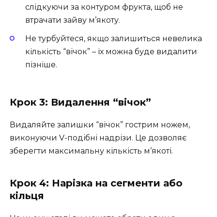
слідкуючи за контуром фрукта, щоб не
втрачати зайву м’якоту.
Не турбуйтеся, якщо залишиться невелика
кількість “вічок” – їх можна буде видалити
пізніше.
Крок 3: Видалення “вічок”
Видаляйте залишки “вічок” гострим ножем,
виконуючи V-подібні надрізи. Це дозволяє
зберегти максимальну кількість м’якоті.
Крок 4: Нарізка на сегменти або
кільця