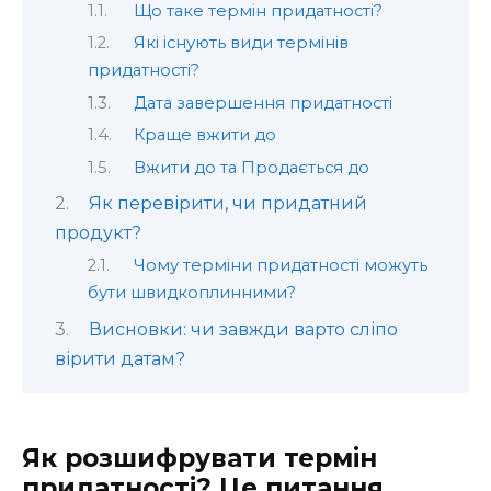
Що таке термін придатності?
Які існують види термінів
придатності?
Дата завершення придатності
Краще вжити до
Вжити до та Продається до
Як перевірити, чи придатний
продукт?
Чому терміни придатності можуть
бути швидкоплинними?
Висновки: чи завжди варто сліпо
вірити датам?
Як розшифрувати термін
придатності? Це питання