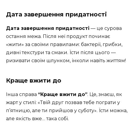
Дата завершення придатності
Дата завершення придатності
— це сурова
остання межа. Після неї продукт починає
«жити» за своїми правилами: бактерії, грибки,
дивні текстури та смаки. Їсти після цього —
ризивати своїм шлунком, інколи навіть життям!
Краще вжити до
Інша справа
“Краще вжити до”
. Це, знаєш, як
жарт у стилі: «Твій друг позвав тебе пограти у
п’ятницю, але ти прийшов у суботу». Їсти можна,
але якість вже… така собі.