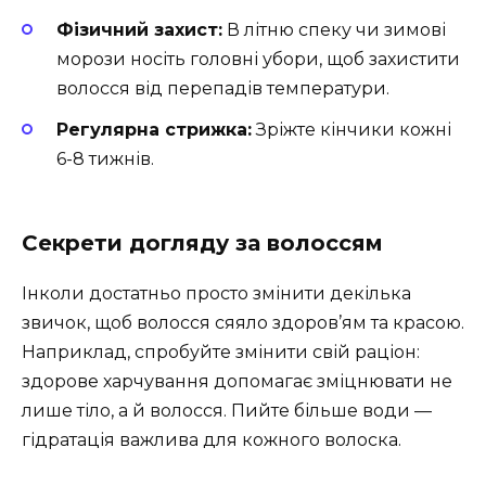
Фізичний захист:
В літню спеку чи зимові
морози носіть головні убори, щоб захистити
волосся від перепадів температури.
Регулярна стрижка:
Зріжте кінчики кожні
6-8 тижнів.
Секрети догляду за волоссям
Інколи достатньо просто змінити декілька
звичок, щоб волосся сяяло здоров’ям та красою.
Наприклад, спробуйте змінити свій раціон:
здорове харчування допомагає зміцнювати не
лише тіло, а й волосся. Пийте більше води —
гідратація важлива для кожного волоска.