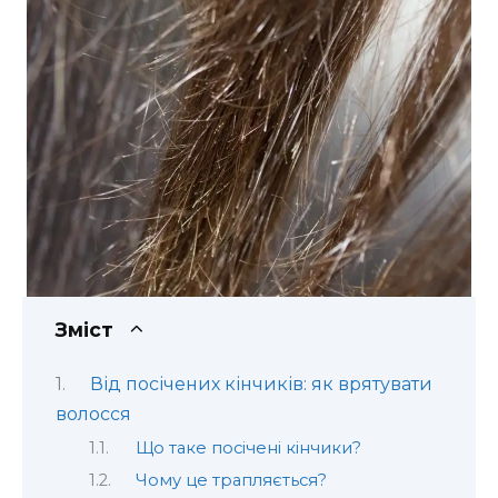
Зміст
Від посічених кінчиків: як врятувати
волосся
Що таке посічені кінчики?
Чому це трапляється?