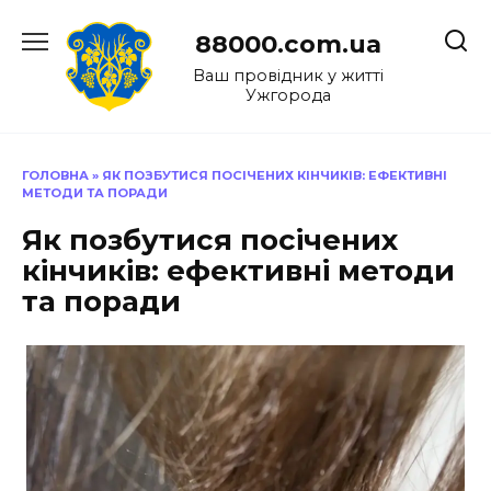
Перейти
до
88000.com.ua
вмісту
Ваш провідник у житті
Ужгорода
ГОЛОВНА
»
ЯК ПОЗБУТИСЯ ПОСІЧЕНИХ КІНЧИКІВ: ЕФЕКТИВНІ
МЕТОДИ ТА ПОРАДИ
Як позбутися посічених
кінчиків: ефективні методи
та поради