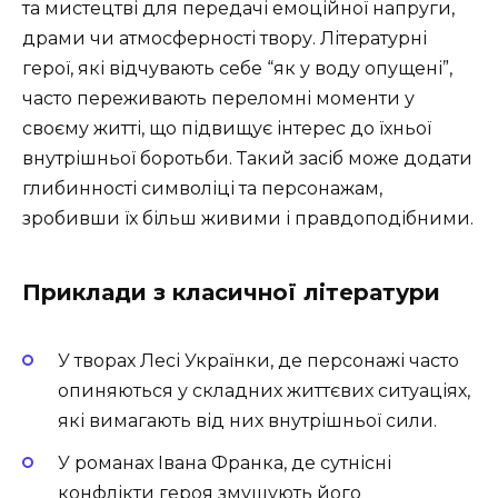
та мистецтві для передачі емоційної напруги,
драми чи атмосферності твору. Літературні
герої, які відчувають себе “як у воду опущені”,
часто переживають переломні моменти у
своєму житті, що підвищує інтерес до їхньої
внутрішньої боротьби. Такий засіб може додати
глибинності символіці та персонажам,
зробивши їх більш живими і правдоподібними.
Приклади з класичної літератури
У творах Лесі Українки, де персонажі часто
опиняються у складних життєвих ситуаціях,
які вимагають від них внутрішньої сили.
У романах Івана Франка, де сутнісні
конфлікти героя змушують його