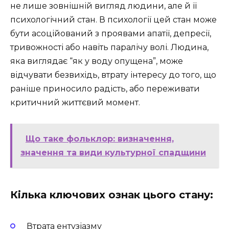
не лише зовнішній вигляд людини, але й її
психологічний стан. В психології цей стан може
бути асоційований з проявами апатії, депресії,
тривожності або навіть паралічу волі. Людина,
яка виглядає “як у воду опущена”, може
відчувати безвихідь, втрату інтересу до того, що
раніше приносило радість, або переживати
критичний життєвий момент.
Що таке фольклор: визначення,
значення та види культурної спадщини
Кілька ключових ознак цього стану:
Втрата ентузіазму