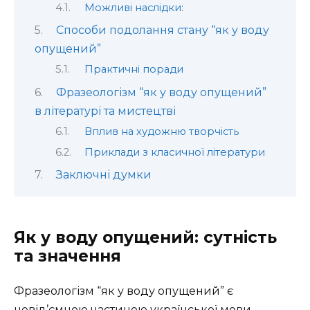
Можливі наслідки:
Способи подолання стану “як у воду
опущений”
Практичні поради
Фразеологізм “як у воду опущений”
в літературі та мистецтві
Вплив на художню творчість
Приклади з класичної літератури
Заключні думки
Як у воду опущений: сутність
та значення
Фразеологізм “як у воду опущений” є
невід’ємною частиною української мови,