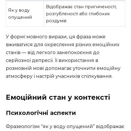
Відображає стан пригніченості,
Як у воду
розгубленості або глибоких
опущений
роздумів
У формі мовного вирази, ця фраза може
вживатися для окреслення різних емоційних
станів — від легкого занепокоєння до
серйозної депресії. Її використання в
розмовній мові допомагає уточнити емоційну
атмосферу і настрій учасників спілкування.
Емоційний стан у контексті
Психологічні аспекти
Фразеологізм “як у воду опущений” відображає