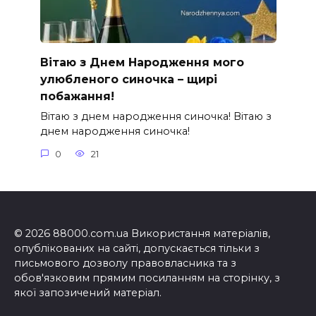
Вітаю з Днем Народження мого
улюбленого синочка – щирі
побажання!
Вітаю з днем народження синочка! Вітаю з
днем народження синочка!
0
21
© 2026 88000.com.ua Використання матеріалів,
опублікованих на сайті, допускається тільки з
письмового дозволу правовласника та з
обов'язковим прямим посиланням на сторінку, з
якої запозичений матеріал.