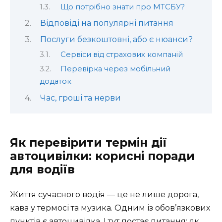
Що потрібно знати про МТСБУ?
Відповіді на популярні питання
Послуги безкоштовні, або є нюанси?
Сервіси від страхових компаній
Перевірка через мобільний
додаток
Час, гроші та нерви
Як перевірити термін дії
автоцивілки: корисні поради
для водіїв
Життя сучасного водія — це не лише дорога,
кава у термосі та музика. Одним із обов’язкових
пунктів є автоцивілка. І тут постає питання: як