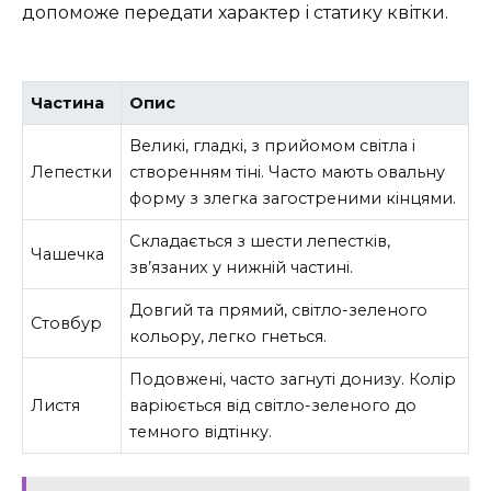
допоможе передати характер і статику квітки.
Частина
Опис
Великі, гладкі, з прийомом світла і
Лепестки
створенням тіні. Часто мають овальну
форму з злегка загостреними кінцями.
Складається з шести лепестків,
Чашечка
зв’язаних у нижній частині.
Довгий та прямий, світло-зеленого
Стовбур
кольору, легко гнеться.
Подовжені, часто загнуті донизу. Колір
Листя
варіюється від світло-зеленого до
темного відтінку.