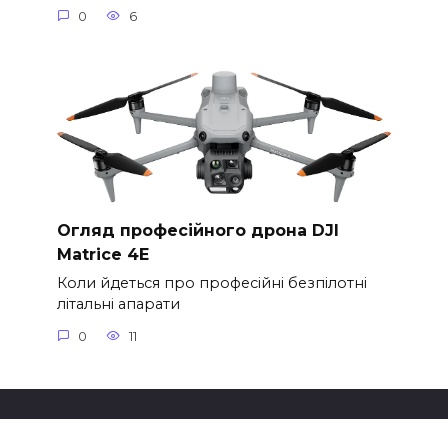
0
6
Огляд професійного дрона DJI
Matrice 4E
Коли йдеться про професійні безпілотні
літальні апарати
0
11