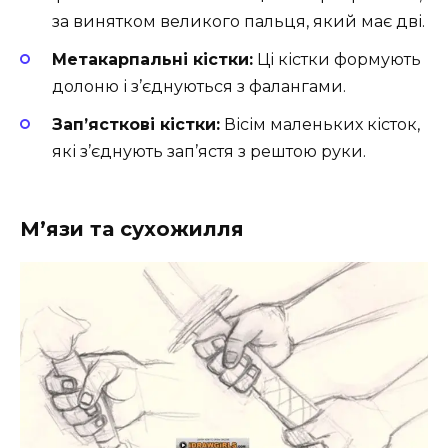
за винятком великого пальця, який має дві.
Метакарпальні кістки:
Ці кістки формують
долоню і з’єднуються з фалангами.
Зап’ясткові кістки:
Вісім маленьких кісток,
які з’єднують зап’ястя з рештою руки.
М’язи та сухожилля