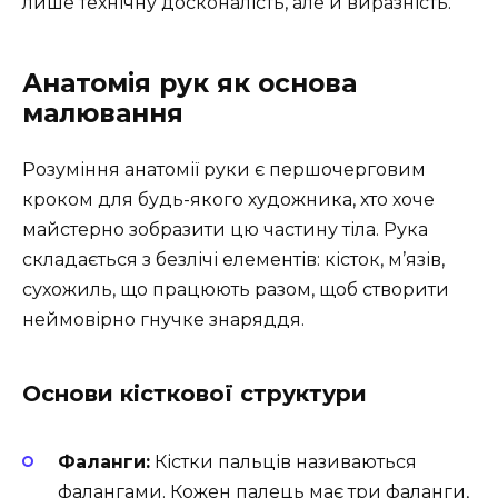
лише технічну досконалість, але й виразність.
Анатомія рук як основа
малювання
Розуміння анатомії руки є першочерговим
кроком для будь-якого художника, хто хоче
майстерно зобразити цю частину тіла. Рука
складається з безлічі елементів: кісток, м’язів,
сухожиль, що працюють разом, щоб створити
неймовірно гнучке знаряддя.
Основи кісткової структури
Фаланги:
Кістки пальців називаються
фалангами. Кожен палець має три фаланги,