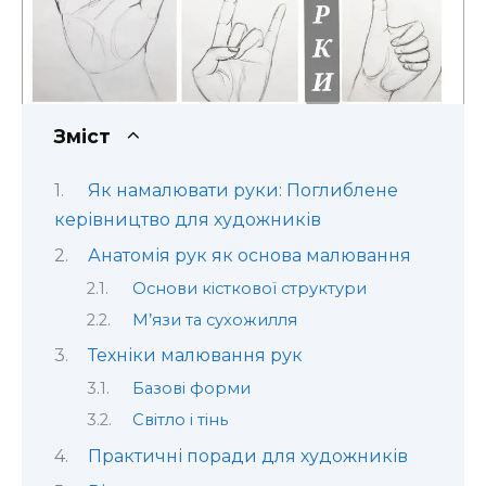
Зміст
Як намалювати руки: Поглиблене
керівництво для художників
Анатомія рук як основа малювання
Основи кісткової структури
М’язи та сухожилля
Техніки малювання рук
Базові форми
Світло і тінь
Практичні поради для художників