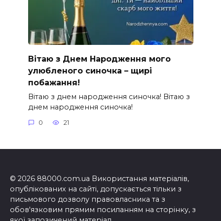
Вітаю з Днем Народження мого
улюбленого синочка – щирі
побажання!
Вітаю з днем народження синочка! Вітаю з
днем народження синочка!
0
21
© 2026 88000.com.ua Використання матеріалів,
опублікованих на сайті, допускається тільки з
письмового дозволу правовласника та з
обов'язковим прямим посиланням на сторінку, з
якої запозичений матеріал.