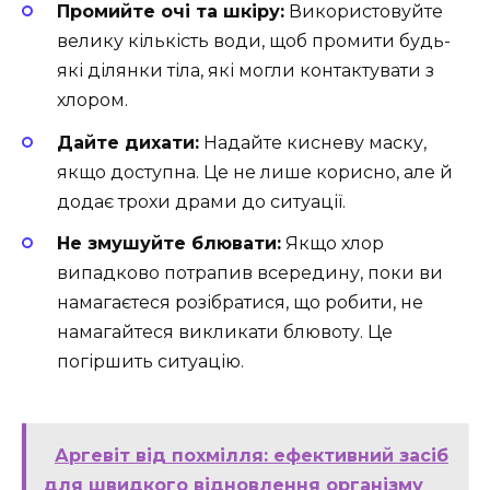
Промийте очі та шкіру:
Використовуйте
велику кількість води, щоб промити будь-
які ділянки тіла, які могли контактувати з
хлором.
Дайте дихати:
Надайте кисневу маску,
якщо доступна. Це не лише корисно, але й
додає трохи драми до ситуації.
Не змушуйте блювати:
Якщо хлор
випадково потрапив всередину, поки ви
намагаєтеся розібратися, що робити, не
намагайтеся викликати блювоту. Це
погіршить ситуацію.
Аргевіт від похмілля: ефективний засіб
для швидкого відновлення організму