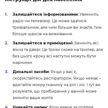
Залишайтеся інформованими:
Увімкніть
радіо чи телевізор. Це може здатися
тривіальним, але чим більше ви знаєте, тим
більше шансів на виживання.
Залишайтеся в приміщенні:
Зачиніть всі
вікна та двері. Це трохи схоже на трилер, але
без цього кроку всі наступні можуть бути
марними.
Дихальні засоби:
Якщо у вас є,
скористайтесь респіратором. Якщо немає –
вдягайте мокру тканину на рот і ніс. І тут ви
розумієте, що прибирання у ванній може
змінити ваше життя.
Уникайте низин:
Хлор важче за повітря,