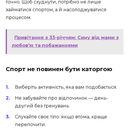
точно. Щоб схуднути, потрібно не лише
займатися спортом, а й насолоджуватися
процесом.
Привітання з 33-річчям: Сину від мами з
любов'ю та побажаннями
Спорт не повинен бути каторгою
Виберіть активність, яка вам подобається.
Не забувайте про відпочинок — день-
другий без тренувань.
Слухайте своє тіло: якщо втома, краще
перепочити.