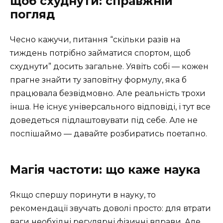
щоб схуднути: справжній
погляд
Чесно кажучи, питання “скільки разів на
тиждень потрібно займатися спортом, щоб
схуднути” досить загальне. Уявіть собі — кожен
прагне знайти ту заповітну формулу, яка б
працювала безвідмовно. Але реальність трохи
інша. Не існує універсального відповіді, і тут все
доведеться підлаштовувати під себе. Але не
поспішаймо — давайте розбиратись поетапно.
Магія частоти: що каже наука
Якщо спершу поринути в науку, то
рекомендації звучать доволі просто: для втрати
ваги необхідні регулярні фізичні вправи. Але