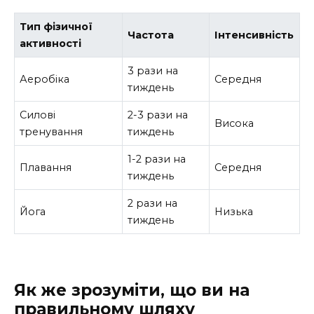
Тип фізичної
Частота
Інтенсивність
активності
3 рази на
Аеробіка
Середня
тиждень
Силові
2-3 рази на
Висока
тренування
тиждень
1-2 рази на
Плавання
Середня
тиждень
2 рази на
Йога
Низька
тиждень
Як же зрозуміти, що ви на
правильному шляху