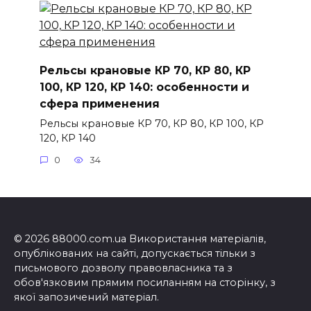
Рельсы крановые КР 70, КР 80, КР
100, КР 120, КР 140: особенности и
сфера применения
Рельсы крановые КР 70, КР 80, КР 100, КР
120, КР 140
0
34
© 2026 88000.com.ua Використання матеріалів,
опублікованих на сайті, допускається тільки з
письмового дозволу правовласника та з
обов'язковим прямим посиланням на сторінку, з
якої запозичений матеріал.