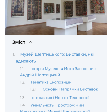
Зміст
Музей Шептицького: Виставки, Які
Надихають
Історія Музею та Його Засновник
Андрій Шептицький
Тематика Експозицій
Основні Напрямки Виставок
Інтерактив і Новітні Технології
Унікальність Простору: Чим
Відрізняється Музей Шептицького?