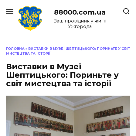
Перейти
до
88000.com.ua
вмісту
Ваш провідник у житті
Ужгорода
ГОЛОВНА
»
ВИСТАВКИ В МУЗЕЇ ШЕПТИЦЬКОГО: ПОРИНЬТЕ У СВІТ
МИСТЕЦТВА ТА ІСТОРІЇ
Виставки в Музеї
Шептицького: Пориньте у
світ мистецтва та історії