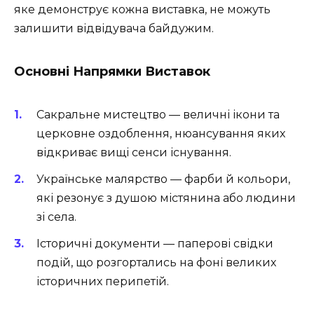
яке демонструє кожна виставка, не можуть
залишити відвідувача байдужим.
Основні Напрямки Виставок
Сакральне мистецтво — величні ікони та
церковне оздоблення, нюансування яких
відкриває вищі сенси існування.
Українське малярство — фарби й кольори,
які резонує з душою містянина або людини
зі села.
Історичні документи — паперові свідки
подій, що розгортались на фоні великих
історичних перипетій.