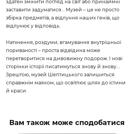
здатен змінити погляд на світ або принаймні
заставити задуматися… Музей – це не просто
збірка предметів, а відлуння наших генів, що
відлунює у відповідь.
Натхнення, роздуми, вгамування внутрішньої
пориваності – проста відвідина може
перетворитися на дивовижну подорож. І нові
сторінки історії писатимуться знову й знову…
Зрештою, музей Шептицького залишиться
справжнім маяком, що освітлює шлях до істини
й краси.
Вам також може сподобатися