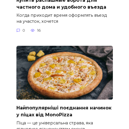
частного дома и удобного въезда
Когда приходит время оформлять въезд
на участок, хочется
0
16
Найпопулярніші поєднання начинок
у піцах від MonoPizza
Піца — це універсальна страва, яка
підкорює різноманіттям смаків.