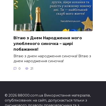
Вітаю з Днем Народження мого
улюбленого синочка – щирі
побажання!
Вітаю з днем народження синочка! Вітаю з
днем народження синочка!
0
21
© 2026 88000.com.ua Використання матеріалів,
опублікованих на сайті, допускається тільки з
письмового дозволу правовласника та з