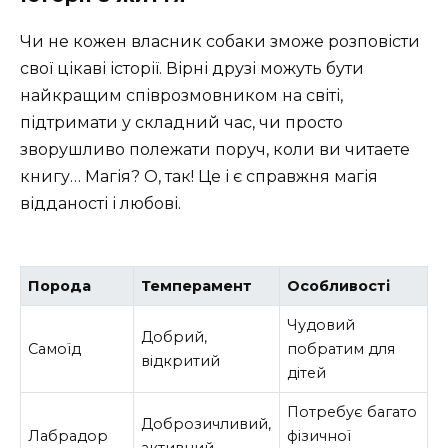
Чи не кожен власник собаки зможе розповісти
свої цікаві історії. Вірні друзі можуть бути
найкращим співрозмовником на світі,
підтримати у складний час, чи просто
зворушливо полежати поруч, коли ви читаете
книгу… Магія? О, так! Це і є справжня магія
відданості і любові.
Порода
Темперамент
Особливості
Чудовий
Добрий,
Самоїд
побратим для
відкритий
дітей
Потребує багато
Доброзичливий,
Лабрадор
фізичної
активний