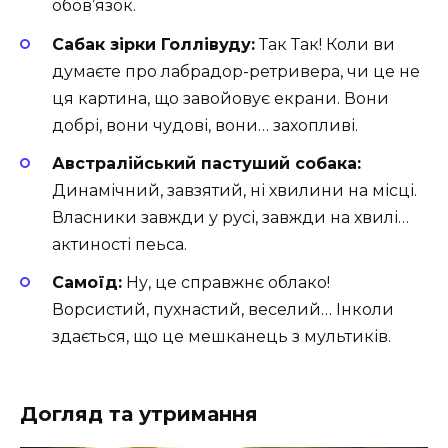
обов’язок.
Сабак зірки Голлівуду:
Так Так! Коли ви
думаєте про лабрадор-ретривера, чи це не
ця картина, що завойовує екрани. Вони
добрі, вони чудові, вони… захопливі.
Австралійський пастуший собака:
Динамічний, завзятий, ні хвилини на місці.
Власники завжди у русі, завжди на хвилі…
актиності пеьса.
Самоїд:
Ну, це справжнє облако!
Ворсистий, пухнастий, веселий… Інколи
здається, що це мешканець з мультиків.
Догляд та утримання