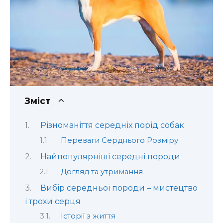
Зміст
Різноманіття середніх порід собак
Переваги Серднього Розміру
Найпопулярніші середні породи
Догляд та утримання
Вибір середньої породи – мистецтво
і трохи серця
Історії з життя