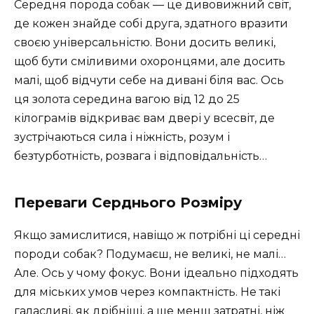
Середня порода собак — це дивовижний світ,
де кожен знайде собі друга, здатного вразити
своєю універсальністю. Вони досить великі,
щоб бути сміливими охоронцями, але досить
малі, щоб відчути себе на дивані біля вас. Ось
ця золота середина вагою від 12 до 25
кілограмів відкриває вам двері у всесвіт, де
зустрічаються сила і ніжність, розум і
безтурботність, розвага і відповідальність…
Переваги Серднього Розміру
Якщо замислитися, навіщо ж потрібні ці середні
породи собак? Подумаєш, не великі, не малі…
Але. Ось у чому фокус. Вони ідеально підходять
для міських умов через компактність. Не такі
галасливі, як дрібніші, а ще менш затратні, ніж