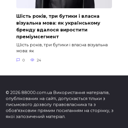
Шість років, три бутики і власна
візуальна мова: як українському
бренду вдалося виростити
преміумсегмент
Шість років, три бутики і власна візуальна
мова: як
0
24
© 2026 88000.com.ua Використання матеріалів,
опублікованих на сайті, допускається тільки з
письмового дозволу правовласника та з
обов'язковим прямим посиланням на сторінку, з
якої запозичений матеріал.