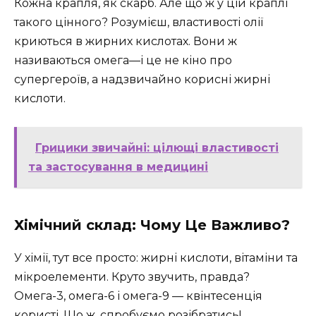
Кожна крапля, як скарб. Але що ж у цій краплі
такого цінного? Розумієш, властивості олії
криються в жирних кислотах. Вони ж
називаються омега—і це не кіно про
супергероїв, а надзвичайно корисні жирні
кислоти.
Грицики звичайні: цілющі властивості
та застосування в медицині
Хімічний склад: Чому Це Важливо?
У хімії, тут все просто: жирні кислоти, вітаміни та
мікроелементи. Круто звучить, правда?
Омега-3, омега-6 і омега-9 — квінтесенція
користі. Що ж, спробуємо розібратись!