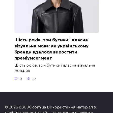
Шість років, три бутики і власна
візуальна мова: як українському
бренду вдалося виростити
преміумсегмент
Шість років, три бутики і власна візуальна
мова: як
0
23
© 2026 88000.com.ua Використання матеріалів,
опублікованих на сайті, допускається тільки з