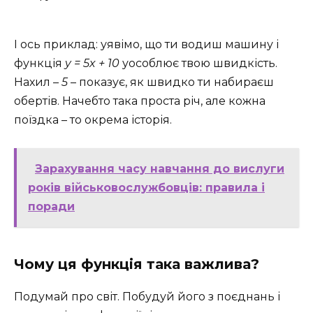
І ось приклад: уявімо, що ти водиш машину і
функція
y = 5x + 10
уособлює твою швидкість.
Нахил –
5
– показує, як швидко ти набираєш
обертів. Начебто така проста річ, але кожна
поїздка – то окрема історія.
Зарахування часу навчання до вислуги
років військовослужбовців: правила і
поради
Чому ця функція така важлива?
Подумай про світ. Побудуй його з поєднань і