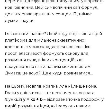
перетинів, де функції зіштовхуються, утворюють
нові рівняння. Цей символічний світ формул,
де лінія стала вранішнім сонцем. Піднімає
думки і науки.
І як сказати інакше? Лінійні функції – як та ще й
платформа для мільйона схематичних
креслень, з яких складається наш світ. Їхні
прості властивості формують основу для
розуміння складніших концепцій, які
наступають на п’яти нашим можливостям.
Думаєш це всьо? Ще є куди розвиватися…
На цьому, мовляв, крапка. Але ні, лише кома.
Грати у світі числа – це нескінченна розвага.
Функція
y = kx + b
– відправна точка подорожі у
вирій розуміння ідей, які керують нашим