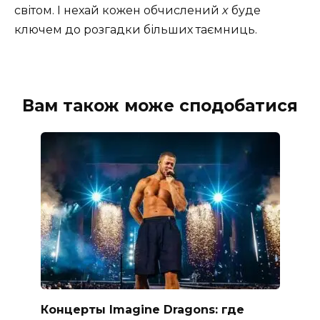
світом. І нехай кожен обчислений
x
буде
ключем до розгадки більших таємниць.
Вам також може сподобатися
Концерты Imagine Dragons: где