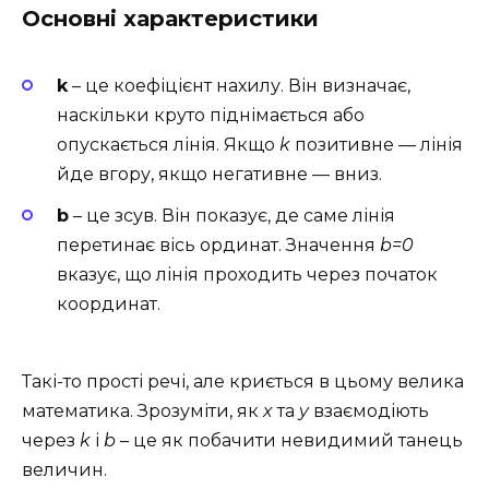
Основні характеристики
k
– це коефіцієнт нахилу. Він визначає,
наскільки круто піднімається або
опускається лінія. Якщо
k
позитивне — лінія
йде вгору, якщо негативне — вниз.
b
– це зсув. Він показує, де саме лінія
перетинає вісь ординат. Значення
b=0
вказує, що лінія проходить через початок
координат.
Такі-то прості речі, але криється в цьому велика
математика. Зрозуміти, як
x
та
y
взаємодіють
через
k
і
b
– це як побачити невидимий танець
величин.