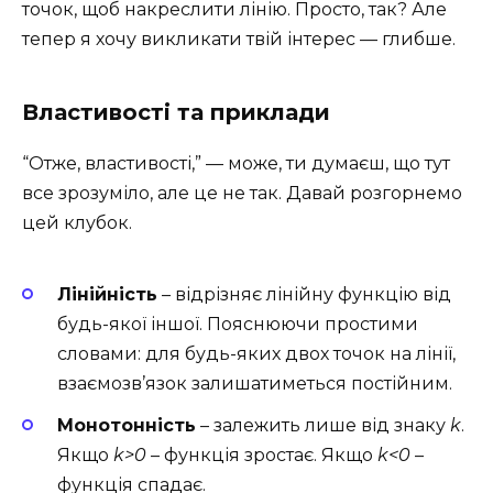
точок, щоб накреслити лінію. Просто, так? Але
тепер я хочу викликати твій інтерес — глибше.
Властивості та приклади
“Отже, властивості,” — може, ти думаєш, що тут
все зрозуміло, але це не так. Давай розгорнемо
цей клубок.
Лінійність
– відрізняє лінійну функцію від
будь-якої іншої. Пояснюючи простими
словами: для будь-яких двох точок на лінії,
взаємозв’язок залишатиметься постійним.
Монотонність
– залежить лише від знаку
k
.
Якщо
k>0
– функція зростає. Якщо
k<0
–
функція спадає.