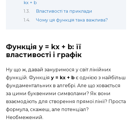
kx + b
Властивості та приклади
Чому ця функція така важлива?
Функція y = kx + b: її
властивості і графік
Ну що ж, давай зануримося у світ лінійних
функцій. Функція
y = kx + b
є однією з найбільш
фундаментальних в алгебрі. Але що ховається
за цими буквеними символами? Як вони
взаємодіють для створення прямої лінії? Проста
формула, скажеш, але потенціал?
Необмежений.