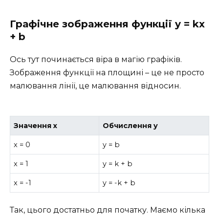
Графічне зображення функції y = kx
+ b
Ось тут починається віра в магію графіків.
Зображення функції на площині – це не просто
малювання лінії, це малювання відносин.
Значення x
Обчислення y
x = 0
y = b
x = 1
y = k + b
x = -1
y = -k + b
Так, цього достатньо для початку. Маємо кілька